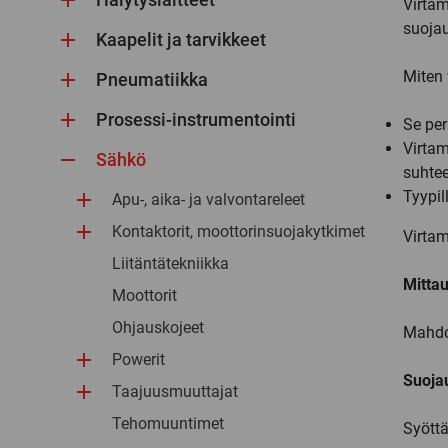
Virtam
suojau
Kaapelit ja tarvikkeet
Miten 
Pneumatiikka
Prosessi-instrumentointi
Se pe
Virtam
Sähkö
suhtee
Tyypil
Apu-, aika- ja valvontareleet
Kontaktorit, moottorinsuojakytkimet
Virtam
Liitäntätekniikka
Mitta
Moottorit
Ohjauskojeet
Mahdol
Powerit
Suoja
Taajuusmuuttajat
Tehomuuntimet
Syöttää