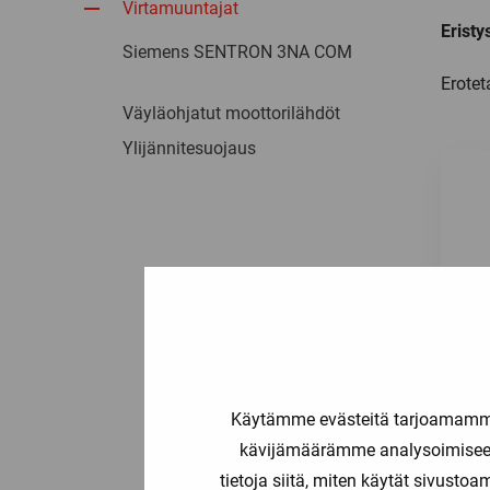
Virtamuuntajat
Eristy
Siemens SENTRON 3NA COM
Erotet
Väyläohjatut moottorilähdöt
Ylijännitesuojaus
Käytämme evästeitä tarjoamamme 
kävijämäärämme analysoimiseen
tietoja siitä, miten käytät sivusto