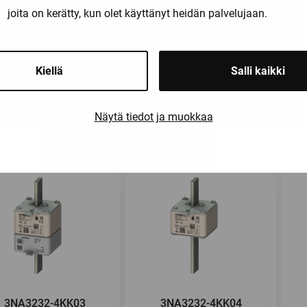
joita on kerätty, kun olet käyttänyt heidän palvelujaan.
Kiellä
Salli kaikki
3NA3230-4KK03
3NA3230-4KK04
Näytä tiedot ja muokkaa
3NA3232-4KK03
3NA3232-4KK04