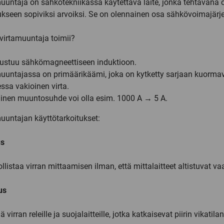
uuntaja on sähkötekniikassa käytettävä laite, jonka tehtävänä 
kseen sopiviksi arvoiksi. Se on olennainen osa sähkövoimajärjest
virtamuuntaja toimii?
rustuu sähkömagneettiseen induktioon.
uuntajassa on primäärikäämi, joka on kytketty sarjaan kuormav
ssa vakioinen virta.
linen muuntosuhde voi olla esim. 1000 A → 5 A.
uuntajan käyttötarkoitukset:
us
listaa virran mittaamisen ilman, että mittalaitteet altistuvat vaara
us
 virran releille ja suojalaitteille, jotka katkaisevat piirin vikatila