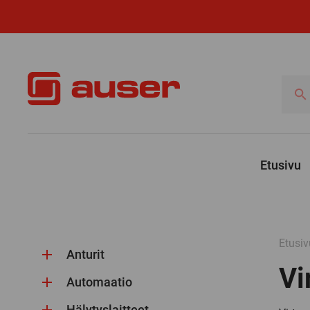
Hae
tuotte
Etusivu
Etusiv
Anturit
Vi
Automaatio
Hälytyslaitteet