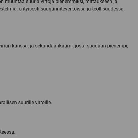
on muuntaa suuria virtoja pienemmiksi, mittaukseen ja
elmiä, erityisesti suurjänniteverkoissa ja teollisuudessa.
irran kanssa, ja sekundäärikäämi, josta saadaan pienempi,
llisen suurille virroille.
nteessa.