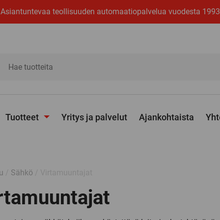
Asiantuntevaa teollisuuden automaatiopalvelua vuodesta 1993
ita
Tuotteet
Yritys ja palvelut
Ajankohtaista
Yht
Avaa
alavalikko
u
/
Sähkö
/ Virtamuuntajat
rtamuuntajat