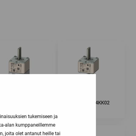
3NA3230-4KK01
3NA3230-4KK02
inaisuuksien tukemiseen ja
kka-alan kumppaneillemme
joita olet antanut heille tai