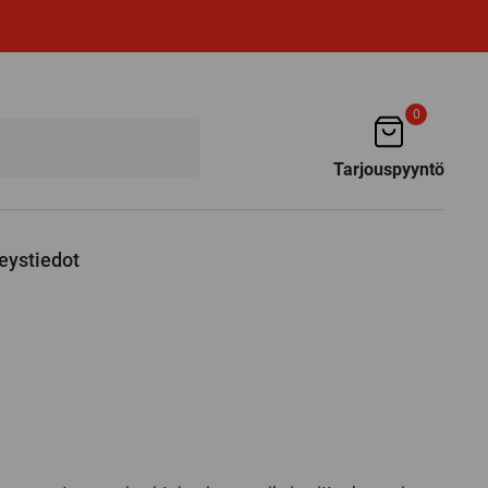
0
Tarjouspyyntö
eystiedot