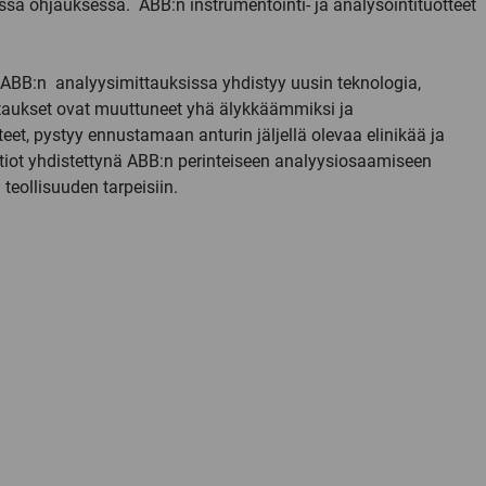
assa ohjauksessa. ABB:n instrumentointi- ja analysointituotteet
e. ABB:n analyysimittauksissa yhdistyy uusin teknologia,
ittaukset ovat muuttuneet yhä älykkäämmiksi ja
eet, pystyy ennustamaan anturin jäljellä olevaa elinikää ja
atiot yhdistettynä ABB:n perinteiseen analyysiosaamiseen
teollisuuden tarpeisiin.