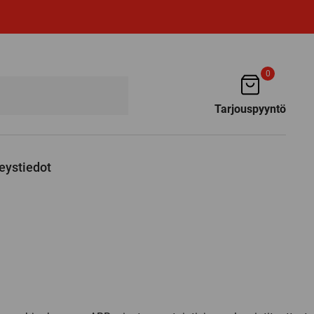
0
Tarjouspyyntö
eystiedot