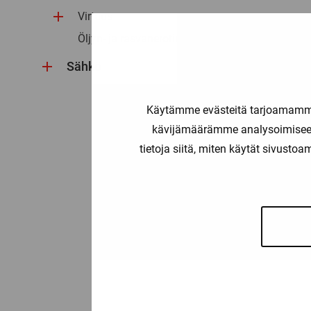
Virtaus
Öljyn- ja rasvanerotinhälyttimet
Sähkö
Käytämme evästeitä tarjoamamme 
kävijämäärämme analysoimiseen
tietoja siitä, miten käytät sivusto