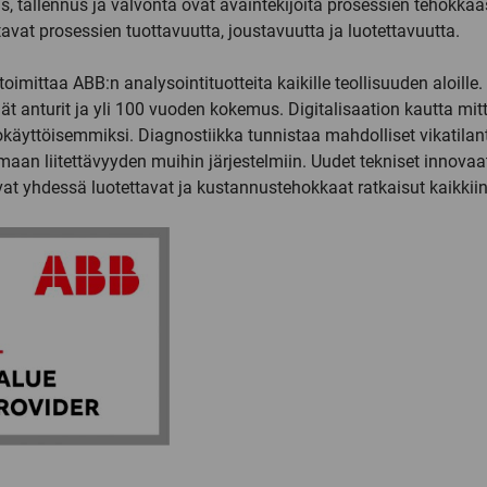
s, tallennus ja valvonta ovat avaintekijöitä prosessien tehokka
avat prosessien tuottavuutta, joustavuutta ja luotettavuutta.
toimittaa ABB:n analysointituotteita kaikille teollisuuden aloill
ät anturit ja yli 100 vuoden kokemus. Digitalisaation kautta m
käyttöisemmiksi. Diagnostiikka tunnistaa mahdolliset vikatilant
maan liitettävyyden muihin järjestelmiin. Uudet tekniset innova
at yhdessä luotettavat ja kustannustehokkaat ratkaisut kaikkiin 