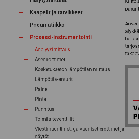
Mittau
parant
Kaapelit ja tarvikkeet
Auser 
Pneumatiikka
älykkä
Prosessi-instrumentointi
helppo
tarjoa
Analyysimittaus
takaav
Asennoittimet
Kosketukseton lämpötilan mittaus
Lämpötila-anturit
Paine
Pinta
Punnitus
Toimilaiteventtiilit
Viestimuuntimet, galvaaniset erottimet ja
näytöt