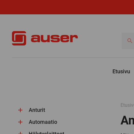
Hae
tuotte
Etusivu
Etusiv
Anturit
An
Automaatio
Hälytyslaitteet