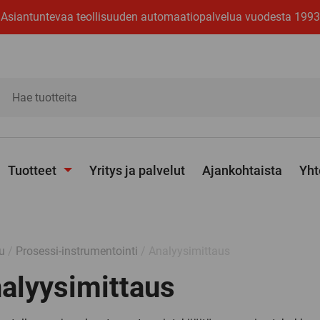
Asiantuntevaa teollisuuden automaatiopalvelua vuodesta 1993
ita
Tuotteet
Yritys ja palvelut
Ajankohtaista
Yht
Avaa
alavalikko
u
/
Prosessi-instrumentointi
/ Analyysimittaus
alyysimittaus