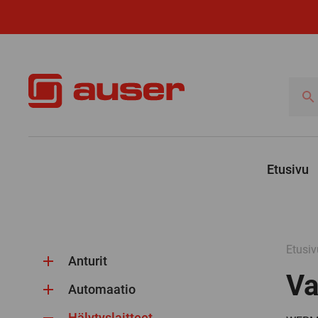
Hae
tuotte
Etusivu
Etusiv
Anturit
Va
Automaatio
Hälytyslaitteet