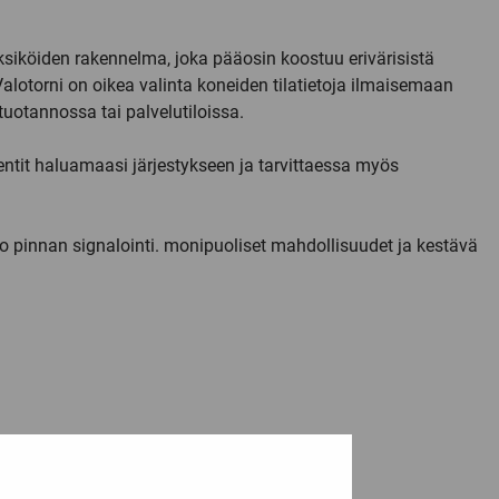
siköiden rakennelma, joka pääosin koostuu erivärisistä
alotorni on oikea valinta koneiden tilatietoja ilmaisemaan
uotannossa tai palvelutiloissa.
entit haluamaasi järjestykseen ja tarvittaessa myös
o pinnan signalointi. monipuoliset mahdollisuudet ja kestävä