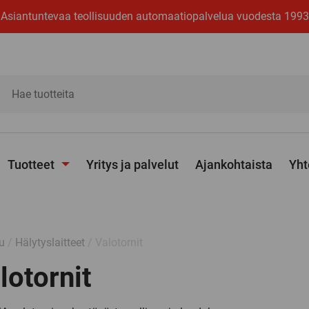
Asiantuntevaa teollisuuden automaatiopalvelua vuodesta 1993
ita
Tuotteet
Yritys ja palvelut
Ajankohtaista
Yht
Avaa
alavalikko
u
/
Hälytyslaitteet
/ Valotornit
lotornit