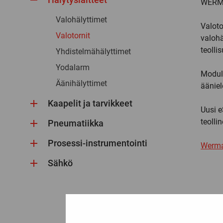
WERMA 
Valohälyttimet
Valoto
Valotornit
valohä
teolli
Yhdistelmähälyttimet
Yodalarm
Modul
Äänihälyttimet
ääniel
Kaapelit ja tarvikkeet
Uusi e
teolli
Pneumatiikka
Prosessi-instrumentointi
Werma
Sähkö