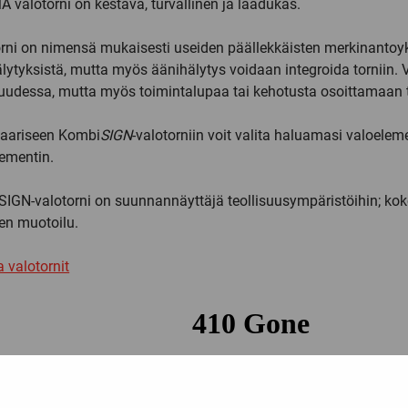
valotorni on kestävä, turvallinen ja laadukas.
rni on nimensä mukaisesti useiden päällekkäisten merkinantoyk
lytyksistä, mutta myös äänihälytys voidaan integroida torniin. V
suudessa, mutta myös toimintalupaa tai kehotusta osoittamaan t
aariseen Kombi
SIGN
-valotorniin voit valita haluamasi valoelem
ementin.
SIGN-valotorni on suunnannäyttäjä teollisuusympäristöihin; kok
nen muotoilu.
 valotornit