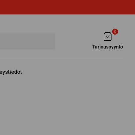
0
Tarjouspyyntö
eystiedot