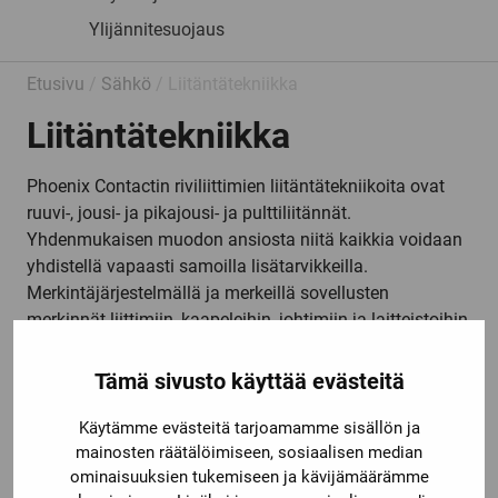
Ylijännitesuojaus
Etusivu
/
Sähkö
/ Liitäntätekniikka
Liitäntätekniikka
Phoenix Contactin riviliittimien liitäntätekniikoita ovat
ruuvi-, jousi- ja pikajousi- ja pulttiliitännät.
Yhdenmukaisen muodon ansiosta niitä kaikkia voidaan
yhdistellä vapaasti samoilla lisätarvikkeilla.
Merkintäjärjestelmällä ja merkeillä sovellusten
merkinnät liittimiin, kaapeleihin, johtimiin ja laitteistoihin
tehdään helposti ja nopeasti.
Tämä sivusto käyttää evästeitä
Katso myös
muut Phoenix Contact tuotteemme
.
Käytämme evästeitä tarjoamamme sisällön ja
mainosten räätälöimiseen, sosiaalisen median
ominaisuuksien tukemiseen ja kävijämäärämme