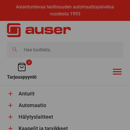
Asiantuntevaa teollisuuden automaatiopalvelua
vuodesta 1993
Hae
tuotteita
0
Tarjouspyyntö
AVAA VALI
Anturit
Automaatio
Hälytyslaitteet
Kaapelit ja tarvikkeet