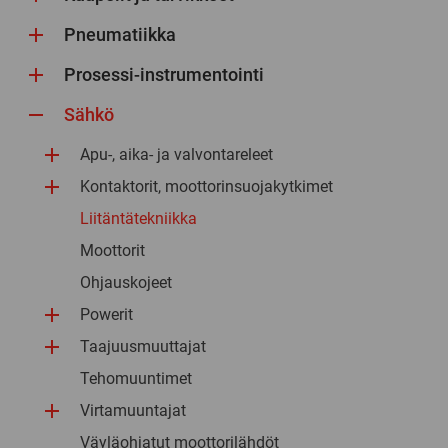
Pneumatiikka
Prosessi-instrumentointi
Sähkö
Apu-, aika- ja valvontareleet
Kontaktorit, moottorinsuojakytkimet
Liitäntätekniikka
Moottorit
Ohjauskojeet
Powerit
Taajuusmuuttajat
Tehomuuntimet
Virtamuuntajat
Väyläohjatut moottorilähdöt