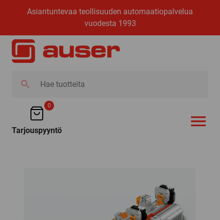
Asiantuntevaa teollisuuden automaatiopalvelua
vuodesta 1993
Hae
tuotteita
0
Tarjouspyyntö
AVAA VALI