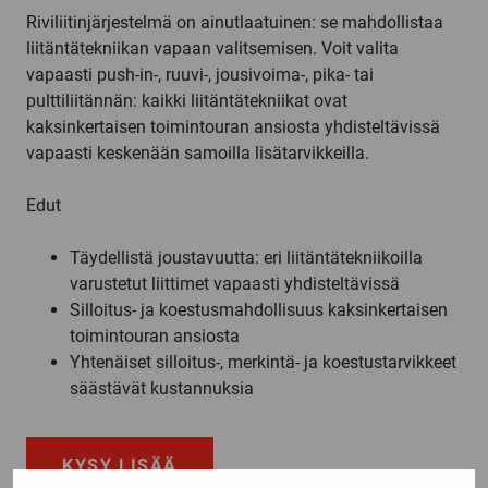
Riviliitinjärjestelmä on ainutlaatuinen: se mahdollistaa
liitäntätekniikan vapaan valitsemisen. Voit valita
vapaasti push-in-, ruuvi-, jousivoima-, pika- tai
pulttiliitännän: kaikki liitäntätekniikat ovat
kaksinkertaisen toimintouran ansiosta yhdisteltävissä
vapaasti keskenään samoilla lisätarvikkeilla.
Edut
Täydellistä joustavuutta: eri liitäntätekniikoilla
varustetut liittimet vapaasti yhdisteltävissä
Silloitus- ja koestusmahdollisuus kaksinkertaisen
toimintouran ansiosta
Yhtenäiset silloitus-, merkintä- ja koestustarvikkeet
säästävät kustannuksia
KYSY LISÄÄ