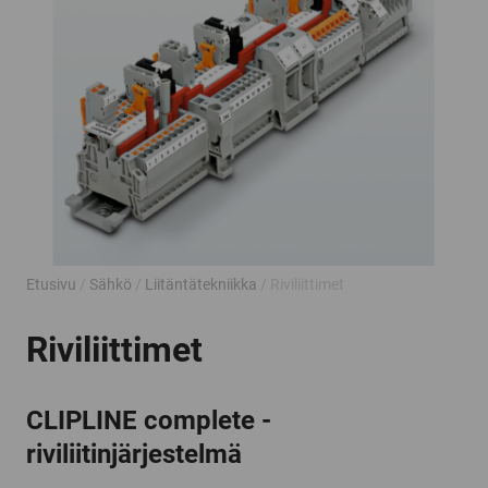
Etusivu
/
Sähkö
/
Liitäntätekniikka
/ Riviliittimet
Riviliittimet
CLIPLINE complete -
riviliitinjärjestelmä