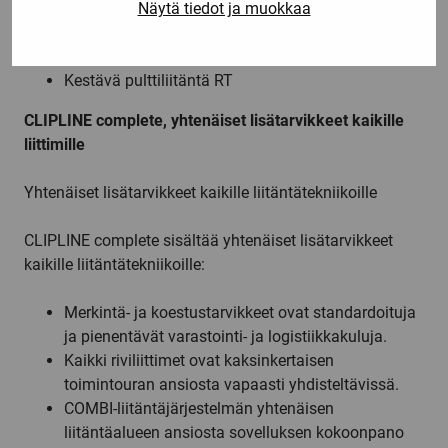
Näytä tiedot ja muokkaa
Kompakti jousivoimaliitäntä ST
Nopea QUICKON-liitäntä QT
Pistoliitettävät liitäntäratkaisut COMBI
Kestävä pulttiliitäntä RT
CLIPLINE complete, yhtenäiset lisätarvikkeet kaikille
liittimille
Yhtenäiset lisätarvikkeet kaikille liitäntätekniikoille
CLIPLINE complete sisältää yhtenäiset lisätarvikkeet
kaikille liitäntätekniikoille:
Merkintä- ja koestustarvikkeet ovat standardoituja
ja pienentävät varastointi- ja logistiikkakuluja.
Kaikki riviliittimet ovat kaksinkertaisen
toimintouran ansiosta vapaasti yhdisteltävissä.
COMBI-liitäntäjärjestelmän yhtenäisen
liitäntäalueen ansiosta sovelluksen kokoonpano