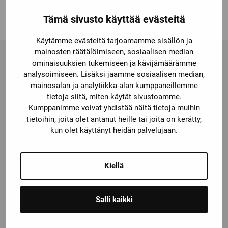
Tämä sivusto käyttää evästeitä
Käytämme evästeitä tarjoamamme sisällön ja
mainosten räätälöimiseen, sosiaalisen median
Esittely
Tiedostot
ominaisuuksien tukemiseen ja kävijämäärämme
analysoimiseen. Lisäksi jaamme sosiaalisen median,
mainosalan ja analytiikka-alan kumppaneillemme
tietoja siitä, miten käytät sivustoamme.
Kumppanimme voivat yhdistää näitä tietoja muihin
CLIPLINE complete – kaikki liitäntätekniikat yhdessä
tietoihin, joita olet antanut heille tai joita on kerätty,
järjestelmässä
kun olet käyttänyt heidän palvelujaan.
CLIPLINE complete -riviliitinjärjestelmä antaa
mahdollisuuden reagoida joustavasti asiakkaiden
Kiellä
vaatimuksiin kaikissa sovelluksissa ja kaikkialla
maailmassa. Valitse seuraavista liitäntätavoista:
Salli kaikki
Helppo push-in-liitäntä PT ja PTV
Yleiskäyttöinen ruuviliitäntä UT