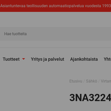
Asiantuntevaa teollisuuden automaatiopalvelua vuodesta 1993
ita
Tuotteet
Yritys ja palvelut
Ajankohtaista
Yht
Avaa
alavalikko
Etusivu
/
Sähkö
/
Virta
3NA3224