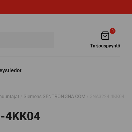
0
Tarjouspyyntö
eystiedot
muuntajat
/
Siemens SENTRON 3NA COM
/ 3NA3224-4KK04
-4KK04