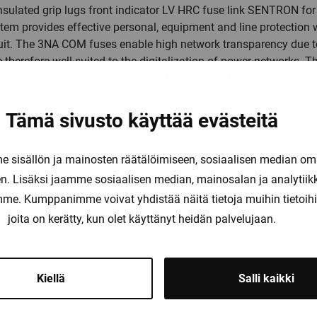
nsulated grip lugs front indicator LV HRC fuse link SENTRON for
em provides effective personal, equipment and line protection w
rcuit. The 3NA COM fuses enable high network transparency due
therefore well suited to the digitalization of power networks. 
into existing installations. The LV HRC fuse links are available f
The versions with communication and metering function in size 2
e safe choice. Now made smarter.
Tämä sivusto käyttää evästeitä
sisällön ja mainosten räätälöimiseen, sosiaalisen median om
. Lisäksi jaamme sosiaalisen median, mainosalan ja analytii
amme. Kumppanimme voivat yhdistää näitä tietoja muihin tietoihin, 
joita on kerätty, kun olet käyttänyt heidän palvelujaan.
Saatat olla kiinnostunut myös näist
Kiellä
Salli kaikki