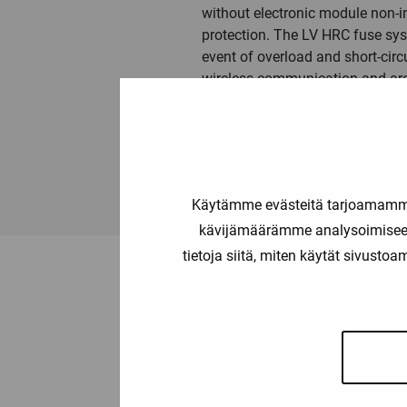
without electronic module non-i
protection. The LV HRC fuse syst
event of overload and short-ci
wireless communication and are 
simple and low-cost retrofitting 
000, 00, 0, 1, 2, 3, 4 and 4a. 
circuit protection devices – Th
Käytämme evästeitä tarjoamamme 
kävijämäärämme analysoimiseen
tietoja siitä, miten käytät sivusto