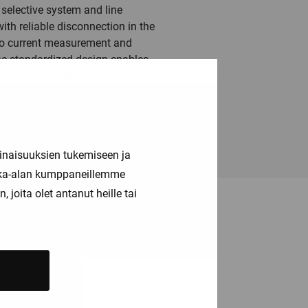
 selective system and line
ith reliable disconnection in the
 to current measurement and
The standardized design enables
rom 2 A to 1250 A in the sizes
 from 80 A to 315 A. SENTRON
inaisuuksien tukemiseen ja
kka-alan kumppaneillemme
joita olet antanut heille tai
ä