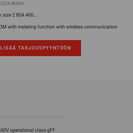
3224-4KK04
 size 2 80A 400...
OM with metering function with wireless communication
LISÄÄ TARJOUSPYYNTÖÖN
400V operational class gFF