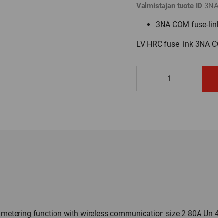
Valmistajan tuote ID
3NA
3NA COM fuse-link
LV HRC fuse link 3NA C
3NA3224-
4KK04
määrä
metering function with wireless communication size 2 80A Un 