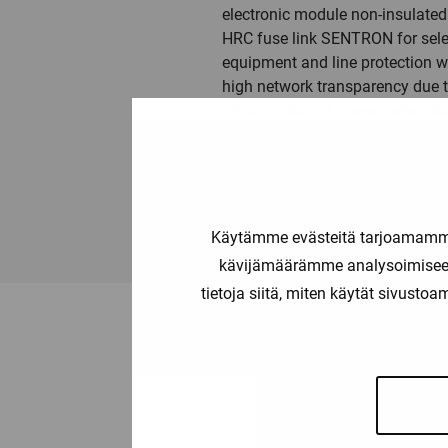
electronic module non-insulated 
HRC fuse link SENTRON for selec
equipment and line protection w
high network transparency due t
digitalization of power networks
The LV HRC fuse links are availab
communication and metering fun
made smarter.
Käytämme evästeitä tarjoamamme 
kävijämäärämme analysoimiseen
tietoja siitä, miten käytät sivusto