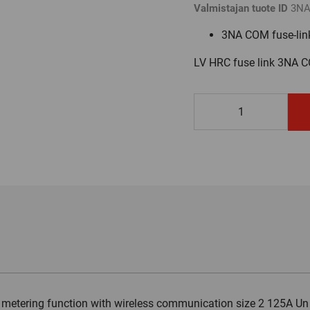
Valmistajan tuote ID
3NA
3NA COM fuse-link
LV HRC fuse link 3NA C
3NA3232-
4KK01
määrä
metering function with wireless communication size 2 125A Un 