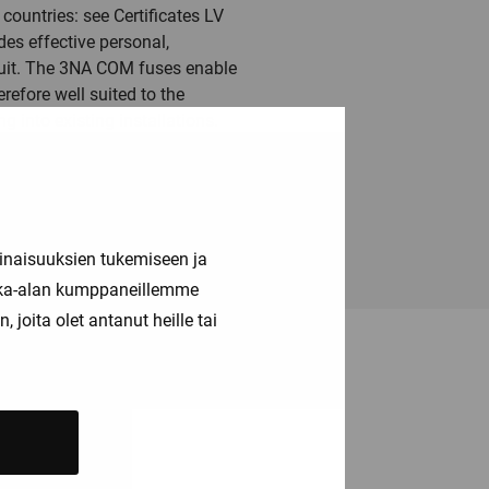
countries: see Certificates LV
es effective personal,
rcuit. The 3NA COM fuses enable
efore well suited to the
g into existing installations.
 The versions with
 devices – The safe choice. Now
inaisuuksien tukemiseen ja
kka-alan kumppaneillemme
joita olet antanut heille tai
ä