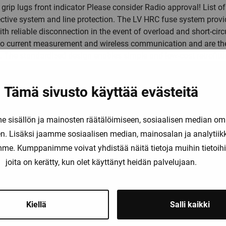
grip lugs front indicator Please consider Radio approval! List of 
tive system and line protection. The LV HRC fuse system provid
ith reliable disconnection in the event of overload and short-ci
o current measurement and wireless communication and are ther
. The standardized design enables simple and low-cost retrofittin
le from 2 A to 1250 A in the sizes 000, 00, 0, 1, 2, 3, 4 and 4a.
ction in size 2 from 80 A to 315 A. SENTRON circuit protection
Tämä sivusto käyttää evästeitä
sisällön ja mainosten räätälöimiseen, sosiaalisen median om
. Lisäksi jaamme sosiaalisen median, mainosalan ja analytii
amme. Kumppanimme voivat yhdistää näitä tietoja muihin tietoihin, 
joita on kerätty, kun olet käyttänyt heidän palvelujaan.
Saatat olla kiinnostunut myös näist
Kiellä
Salli kaikki