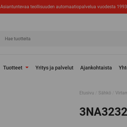
Asiantuntevaa teollisuuden automaatiopalvelua vuodesta 1993
ita
Tuotteet
Yritys ja palvelut
Ajankohtaista
Yht
Avaa
alavalikko
Etusivu
/
Sähkö
/
Virta
3NA3232