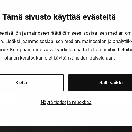
Tämä sivusto käyttää evästeitä
sisällön ja mainosten räätälöimiseen, sosiaalisen median om
. Lisäksi jaamme sosiaalisen median, mainosalan ja analytii
amme. Kumppanimme voivat yhdistää näitä tietoja muihin tietoihin, 
joita on kerätty, kun olet käyttänyt heidän palvelujaan.
2 Rasvanerotinhälytin
IdSET-34
OM
Öljynerotinhälytin
Kiellä
Salli kaikki
Näytä tiedot ja muokkaa