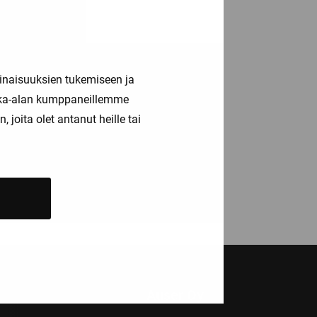
inaisuuksien tukemiseen ja
kka-alan kumppaneillemme
joita olet antanut heille tai
S-1 öljynerotinhälytin
Auser Oy