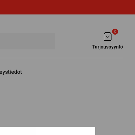
0
Tarjouspyyntö
eystiedot