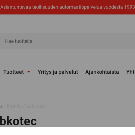
Asiantuntevaa teollisuuden automaatiopalvelua vuodesta 1993
ita
Tuotteet
Yritys ja palvelut
Ajankohtaista
Yht
Avaa
alavalikko
u
/ Brands / Labkotec
bkotec