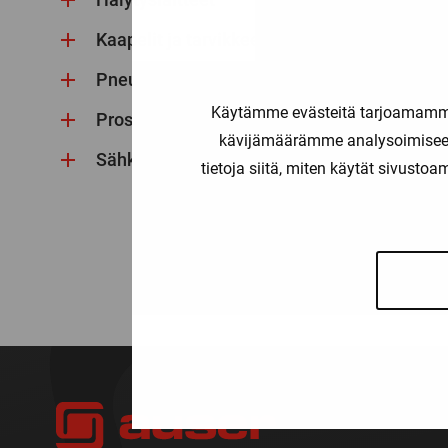
Kaapelit ja tarvikkeet
Pneumatiikka
Käytämme evästeitä tarjoamamme 
Prosessi-instrumentointi
kävijämäärämme analysoimiseen
Sähkö
tietoja siitä, miten käytät sivusto
GA-