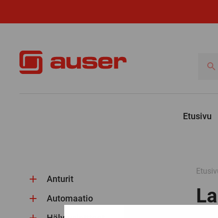
Hae
tuotte
Etusivu
Etusiv
Anturit
La
Automaatio
Hälytyslaitteet