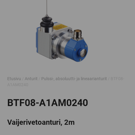
Etusivu
/
Anturit
/
Pulssi-, absoluutti- ja lineaarianturit
/ BTF08-
A1AM0240
BTF08-A1AM0240
Vaijerivetoanturi, 2m