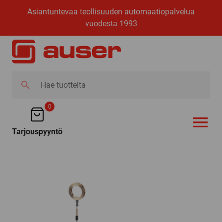
Asiantuntevaa teollisuuden automaatiopalvelua
vuodesta 1993
Hae
tuotteita
0
Tarjouspyyntö
AVAA VALI