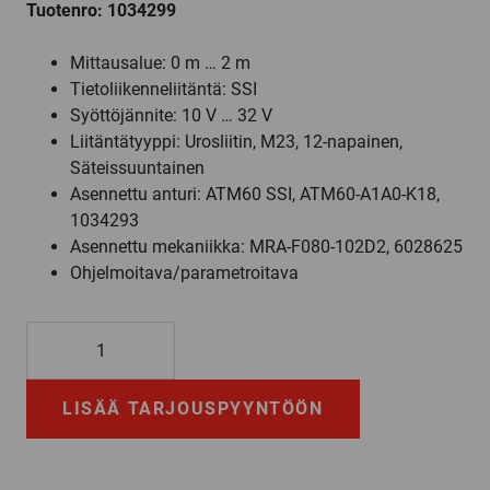
Tuotenro: 1034299
Mittausalue: 0 m … 2 m
Tietoliikenneliitäntä: SSI
Syöttöjännite: 10 V … 32 V
Liitäntätyyppi: Urosliitin, M23, 12-napainen,
Säteissuuntainen
Asennettu anturi: ATM60 SSI, ATM60-A1A0-K18,
1034293
Asennettu mekaniikka: MRA-F080-102D2, 6028625
Ohjelmoitava/parametroitava
BTF08-
A1AM0240
määrä
LISÄÄ TARJOUSPYYNTÖÖN