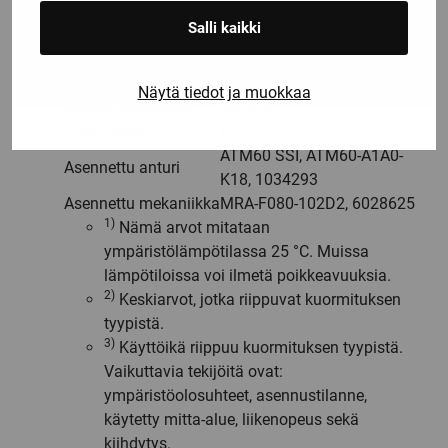
Vaijerivetomekaniikan
2)
3)
Typ. 1.000.000 Syklit
Salli kaikki
käyttöikä
Todellinen
2,2 m
vaijerivetopituus
Näytä tiedot ja muokkaa
Vaijerin kiihtyvyys
40 m/s²
Säätönopeus
8 m/s
ATM60 SSI, ATM60-A1A0-
Asennettu anturi
K18, 1034293
Asennettu mekaniikka
MRA-F080-102D2, 6028625
1)
Nämä arvot mitataan
ympäristölämpötilassa 25 °C. Muissa
lämpötiloissa voi ilmetä poikkeavuuksia.
2)
Keskiarvot, jotka riippuvat kuormituksen
tyypistä.
3)
Käyttöikä riippuu kuormituksen tyypistä.
Vaikuttavia tekijöitä ovat:
ympäristöolosuhteet, asennustilanne,
käytetty mitta-alue, liikenopeus sekä
kiihdytys.