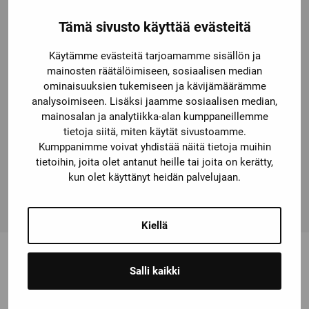
toisille saman tyypin laitteille:
Tämä sivusto käyttää evästeitä
3114,
4104, 4114, 4116, 4131, 4179, 4184, 4222,
Käytämme evästeitä tarjoamamme sisällön ja
9113, 9116.
mainosten räätälöimiseen, sosiaalisen median
ominaisuuksien tukemiseen ja kävijämäärämme
Tekniset ominaisuudet
analysoimiseen. Lisäksi jaamme sosiaalisen median,
mainosalan ja analytiikka-alan kumppaneillemme
Loop Link 5909 koostuu kommunikointikotelosta,
tietoja siitä, miten käytät sivustoamme.
jossa on USB-kaapeli tietokoneliitäntään ja
Kumppanimme voivat yhdistää näitä tietoja muihin
tarvittavista kaapeleista laiteliitäntään.
tietoihin, joita olet antanut heille tai joita on kerätty,
Kommunikointikotelo saa energiansa tietokoneen
kun olet käyttänyt heidän palvelujaan.
USB-portista.
Kiellä
Salli kaikki
Saatat olla kiinnostunut myös