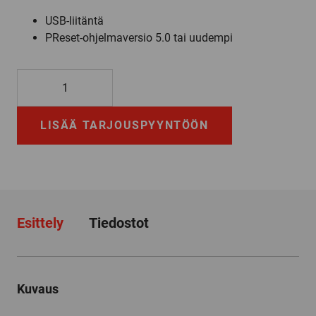
USB-liitäntä
PReset-ohjelmaversio 5.0 tai uudempi
5909
määrä
LISÄÄ TARJOUSPYYNTÖÖN
Esittely
Tiedostot
Kuvaus