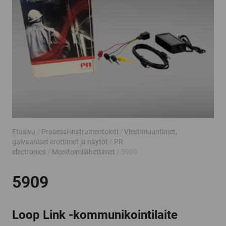
Etusivu
/
Prosessi-instrumentointi
/
Viestimuuntimet,
galvaaniset erottimet ja näytöt
/
PR
electronics
/
Monitoimilähettimet
/ 5909
5909
Loop Link -kommunikointilaite