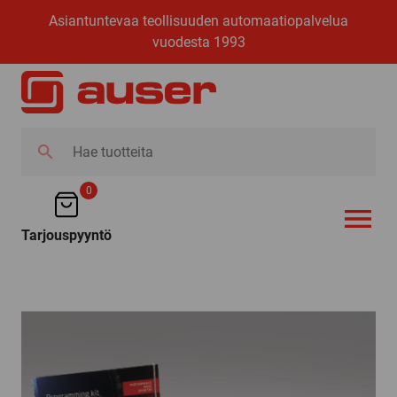
Asiantuntevaa teollisuuden automaatiopalvelua
vuodesta 1993
Hae
tuotteita
0
Tarjouspyyntö
AVAA VALI