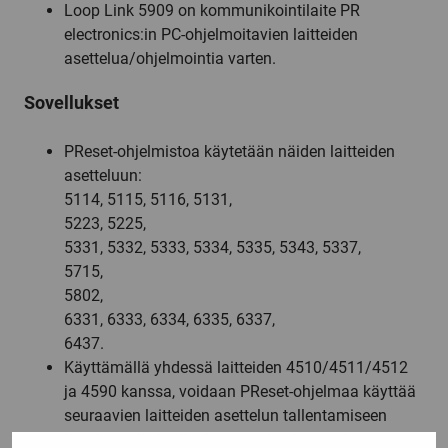
Loop Link 5909 on kommunikointilaite PR
electronics:in PC-ohjelmoitavien laitteiden
asettelua/ohjelmointia varten.
Sovellukset
PReset-ohjelmistoa käytetään näiden laitteiden
asetteluun:
5114, 5115, 5116, 5131,
5223, 5225,
5331, 5332, 5333, 5334, 5335, 5343, 5337,
5715,
5802,
6331, 6333, 6334, 6335, 6337,
6437.
Käyttämällä yhdessä laitteiden 4510/4511/4512
ja 4590 kanssa, voidaan PReset-ohjelmaa käyttää
seuraavien laitteiden asettelun tallentamiseen
tietokoneelle ja tämän asettelun lataamiseen