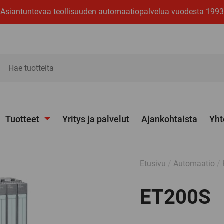
Asiantuntevaa teollisuuden automaatiopalvelua vuodesta 1993
ita
Tuotteet
Yritys ja palvelut
Ajankohtaista
Yht
Avaa
alavalikko
Etusivu
/
Automaatio
/
ET200S