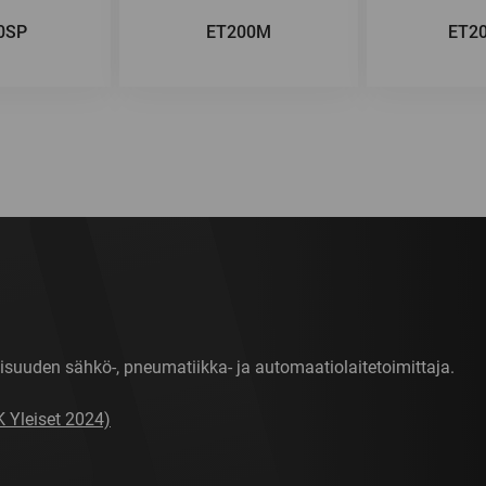
0SP
ET200M
ET2
isuuden sähkö-, pneumatiikka- ja automaatiolaitetoimittaja.
K Yleiset 2024)