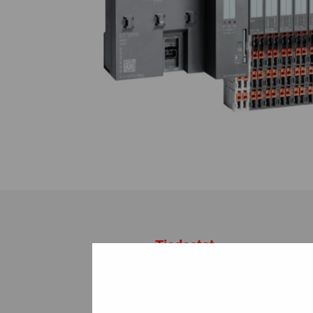
Tiedostot
Tälle tuotteelle ei ole dokumenttej