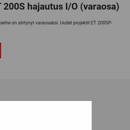
200S hajautus I/O (varaosa)
rhe on siirtynyt varaosaksi. Uudet projektit ET 200SP-