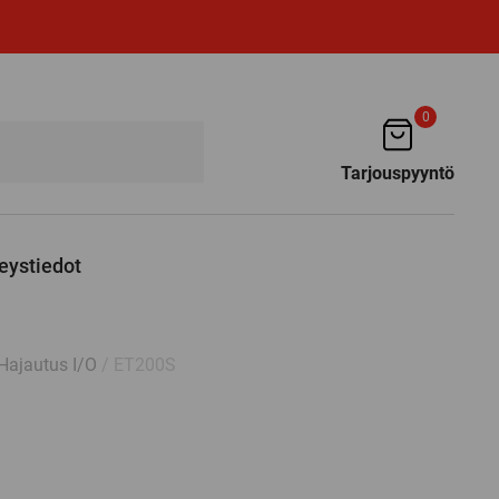
0
Tarjouspyyntö
eystiedot
Hajautus I/O
/ ET200S