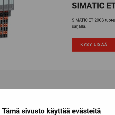
SIMATIC ET 
SIMATIC ET 200S tuotepe
sarjalla.
KYSY LISÄÄ
Tämä sivusto käyttää evästeitä
a tai liitteitä.