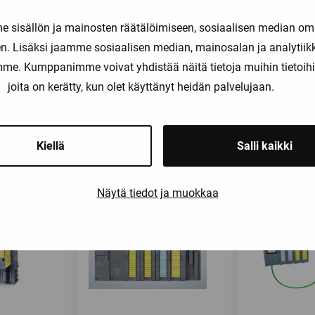
sisällön ja mainosten räätälöimiseen, sosiaalisen median om
. Lisäksi jaamme sosiaalisen median, mainosalan ja analytii
amme. Kumppanimme voivat yhdistää näitä tietoja muihin tietoihin, 
joita on kerätty, kun olet käyttänyt heidän palvelujaan.
Saatat olla kiinnostunut myös näist
Kiellä
Salli kaikki
Näytä tiedot ja muokkaa