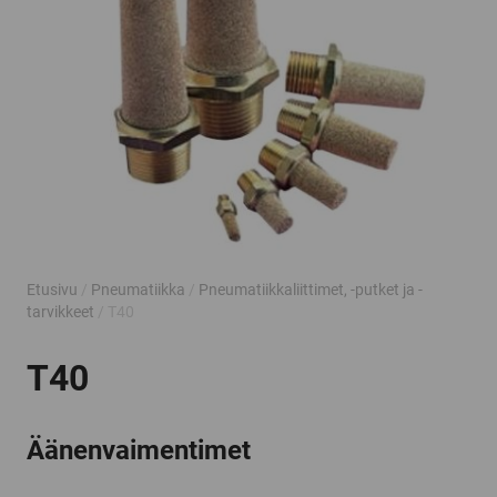
Etusivu
/
Pneumatiikka
/
Pneumatiikkaliittimet, -putket ja -
tarvikkeet
/ T40
T40
Äänenvaimentimet