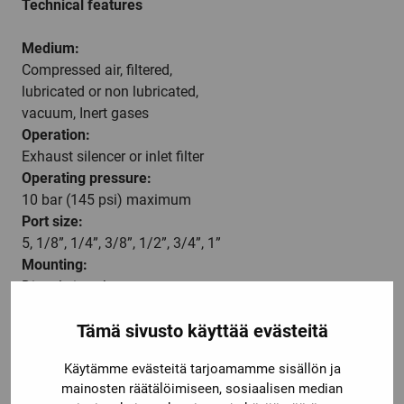
Technical features
Medium:
Compressed air, filtered,
lubricated or non lubricated,
vacuum, Inert gases
Operation:
Exhaust silencer or inlet filter
Operating pressure:
10 bar (145 psi) maximum
Port size:
5, 1/8”, 1/4”, 3/8”, 1/2”, 3/4”, 1”
Mounting:
Directly in exhaust or vent port
Ambient/Media temperature:
Tämä sivusto käyttää evästeitä
-20 … +80°C (-4 … +176°F)
Air supply must be dry enough to
Käytämme evästeitä tarjoamamme sisällön ja
avoid ice formation at temperatures
mainosten räätälöimiseen, sosiaalisen median
below +2°C (+35°F).