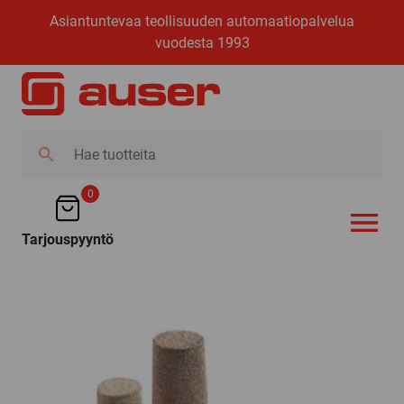
Asiantuntevaa teollisuuden automaatiopalvelua
vuodesta 1993
Hae
tuotteita
0
Tarjouspyyntö
AVAA VALI