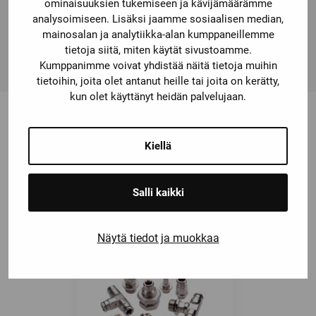
ominaisuuksien tukemiseen ja kävijämäärämme
Materials:
analysoimiseen. Lisäksi jaamme sosiaalisen median,
Element: sintered bronze
mainosalan ja analytiikka-alan kumppaneillemme
Body: brass
tietoja siitä, miten käytät sivustoamme.
Kumppanimme voivat yhdistää näitä tietoja muihin
tietoihin, joita olet antanut heille tai joita on kerätty,
kun olet käyttänyt heidän palvelujaan.
Saatat olla kiinnostunut myös
Kiellä
näistä
Salli kaikki
Näytä tiedot ja muokkaa