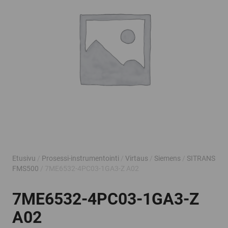
Etusivu
/
Prosessi-instrumentointi
/
Virtaus
/
Siemens
/
SITRANS
FMS500
/ 7ME6532-4PC03-1GA3-Z A02
7ME6532-4PC03-1GA3-Z
A02