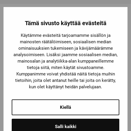
Tämä sivusto käyttää evästeitä
Saatat olla kiinnostunut myös
Käytämme evästeitä tarjoamamme sisällön ja
näistä
mainosten räätälöimiseen, sosiaalisen median
ominaisuuksien tukemiseen ja kävijämäärämme
analysoimiseen. Lisäksi jaamme sosiaalisen median,
mainosalan ja analytiikka-alan kumppaneillemme
tietoja siitä, miten käytät sivustoamme.
Kumppanimme voivat yhdistää näitä tietoja muihin
tietoihin, joita olet antanut heille tai joita on kerätty,
kun olet käyttänyt heidän palvelujaan.
Kiellä
7ME6532-4HC03-1JA2-Z
Salli kaikki