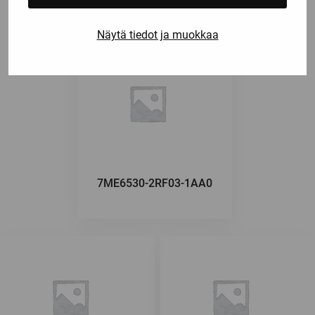
Näytä tiedot ja muokkaa
7ME6530-2RF03-1AA0