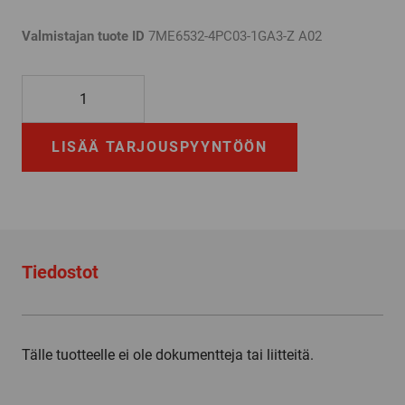
Valmistajan tuote ID
7ME6532-4PC03-1GA3-Z A02
7ME6532-
4PC03-
1GA3-
LISÄÄ TARJOUSPYYNTÖÖN
Z
A02
määrä
Tiedostot
Tälle tuotteelle ei ole dokumentteja tai liitteitä.