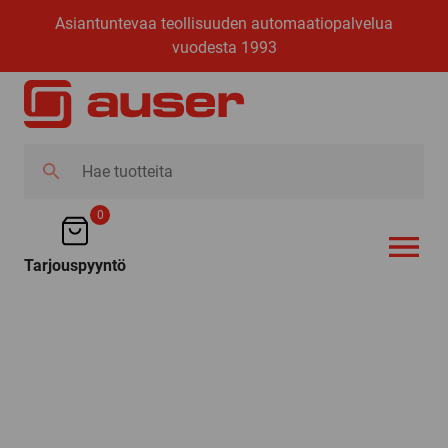
Asiantuntevaa teollisuuden automaatiopalvelua
vuodesta 1993
Hae
tuotteita
0
Tarjouspyyntö
AVAA VALI