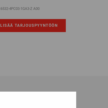
6532-4PC03-1GA3-Z A00
LISÄÄ TARJOUSPYYNTÖÖN