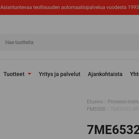
Asiantuntevaa teollisuuden automaatiopalvelua vuodesta 1993
ita
Tuotteet
Yritys ja palvelut
Ajankohtaista
Yht
Avaa
alavalikko
Etusivu
/
Prosessi-instr
FMS500
/ 7ME6532-4P
7ME6532