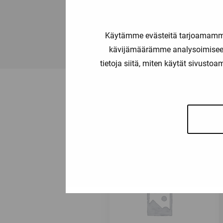
Tälle tuotteelle ei ole dokumenttej
Käytämme evästeitä tarjoamamme 
kävijämäärämme analysoimiseen
tietoja siitä, miten käytät sivusto