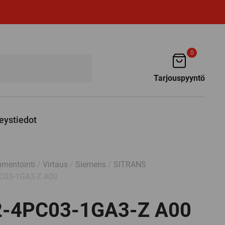
0
Tarjouspyyntö
eystiedot
umentointi
/
Virtaus
/
Siemens
/
SITRANS
C03-1GA3-Z A00
-4PC03-1GA3-Z A00