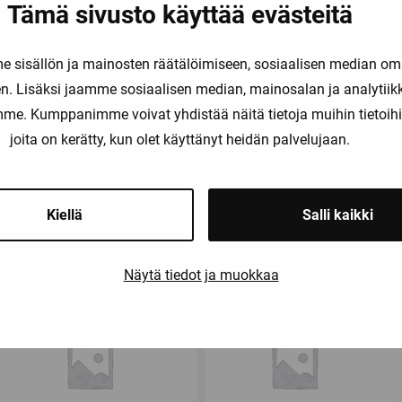
Tämä sivusto käyttää evästeitä
a tai liitteitä.
sisällön ja mainosten räätälöimiseen, sosiaalisen median om
. Lisäksi jaamme sosiaalisen median, mainosalan ja analytii
amme. Kumppanimme voivat yhdistää näitä tietoja muihin tietoihin, 
joita on kerätty, kun olet käyttänyt heidän palvelujaan.
Saatat olla kiinnostunut myös näist
Kiellä
Salli kaikki
Näytä tiedot ja muokkaa