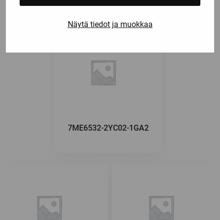
Näytä tiedot ja muokkaa
7ME6532-2YC02-1GA2