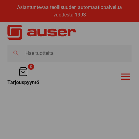
Asiantuntevaa teollisuuden automaatiopalvelua
vuodesta 1993
Hae
tuotteita
0
Tarjouspyyntö
AVAA VALI