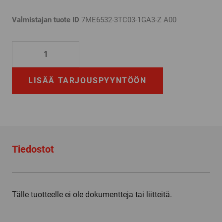
Valmistajan tuote ID
7ME6532-3TC03-1GA3-Z A00
7ME6532-
3TC03-
1GA3-
LISÄÄ TARJOUSPYYNTÖÖN
Z
A00
määrä
Tiedostot
Tälle tuotteelle ei ole dokumentteja tai liitteitä.