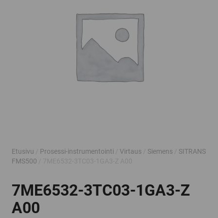
Etusivu
/
Prosessi-instrumentointi
/
Virtaus
/
Siemens
/
SITRANS
FMS500
/ 7ME6532-3TC03-1GA3-Z A00
7ME6532-3TC03-1GA3-Z
A00