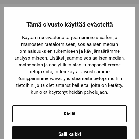
Tämä sivusto käyttää evästeitä
Saatat olla kiinnostunut myös
Käytämme evästeitä tarjoamamme sisällön ja
näistä
mainosten räätälöimiseen, sosiaalisen median
ominaisuuksien tukemiseen ja kävijämäärämme
analysoimiseen. Lisäksi jaamme sosiaalisen median,
mainosalan ja analytiikka-alan kumppaneillemme
tietoja siitä, miten käytät sivustoamme.
Kumppanimme voivat yhdistää näitä tietoja muihin
tietoihin, joita olet antanut heille tai joita on kerätty,
kun olet käyttänyt heidän palvelujaan.
Kiellä
7ME6530-4HC03-1AA0
Salli kaikki