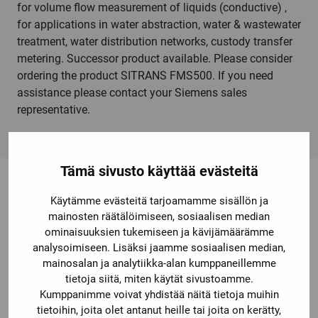
for volume flow measurement of liquids (conductive) ,
for applications in water abstraction, water & wastewater
treatment, water distribution networks, custody transfer
metering. Successor product available. Please consider
ordering the product SITRANS FMS500. If you need
assistance please contact your Siemens sales
representative.
Tämä sivusto käyttää evästeitä
Käytämme evästeitä tarjoamamme sisällön ja
Saatat olla kiinnostunut myös
mainosten räätälöimiseen, sosiaalisen median
ominaisuuksien tukemiseen ja kävijämäärämme
näistä
analysoimiseen. Lisäksi jaamme sosiaalisen median,
mainosalan ja analytiikka-alan kumppaneillemme
tietoja siitä, miten käytät sivustoamme.
Kumppanimme voivat yhdistää näitä tietoja muihin
tietoihin, joita olet antanut heille tai joita on kerätty,