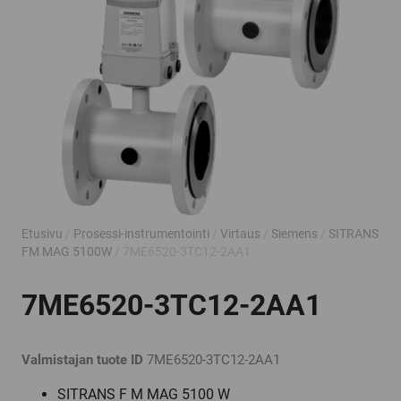
Etusivu
/
Prosessi-instrumentointi
/
Virtaus
/
Siemens
/
SITRANS
FM MAG 5100W
/ 7ME6520-3TC12-2AA1
7ME6520-3TC12-2AA1
Valmistajan tuote ID
7ME6520-3TC12-2AA1
SITRANS F M MAG 5100 W