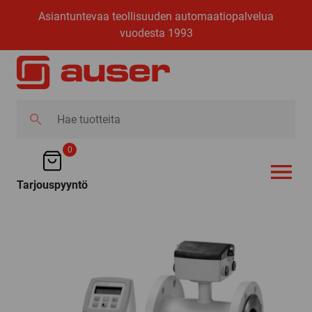
Asiantuntevaa teollisuuden automaatiopalvelua
vuodesta 1993
Hae
tuotteita
0
Tarjouspyyntö
AVAA VALI