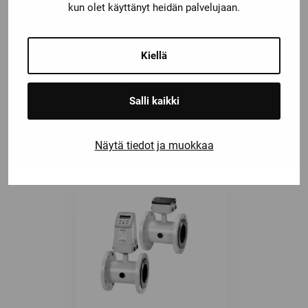
kun olet käyttänyt heidän palvelujaan.
Kiellä
Salli kaikki
7ME6520-4HC12-2AA1
Näytä tiedot ja muokkaa