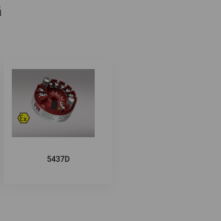
ä
5437D