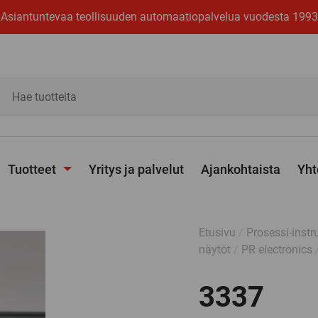
Asiantuntevaa teollisuuden automaatiopalvelua vuodesta 1993
ita
Tuotteet
Yritys ja palvelut
Ajankohtaista
Yht
Avaa
alavalikko
Etusivu
/
Prosessi-instr
näytöt
/
PR electronics
3337