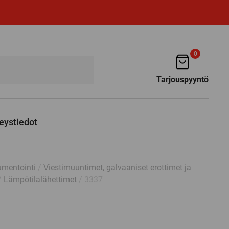
0
Tarjouspyyntö
eystiedot
umentointi
/
Viestimuuntimet, galvaaniset erottimet ja
/
Lämpötilalähettimet
/ 3337