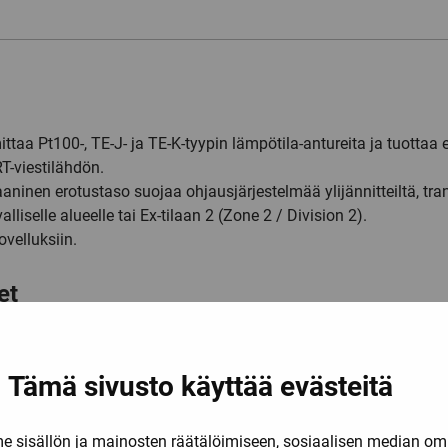
aa Pt100-, TE-J- ja TE-K-tyypin lämpötila-antureita ja tuottaa e
T-viestilähdön.
ninen erotustaso suojaa ohjausjärjestelmää ylijännitteiltä, trans
liselle alueelle tai Ex-tilaan 2 (Zone 2 / Division 2).
ovelluksiin.
et
 2-johdinlähtöpiiristä liittimien kautta.
samanaikainen anturivikailmaisu valittavissa.
Tämä sivusto käyttää evästeitä
oinen kylmäpisteen kompensointi CJC.
s kaikilla valittavilla alueilla, parempi kuin 0.05% alueesta.
sisällön ja mainosten räätälöimiseen, sosiaalisen median om
itukset, 3337 antaa hyvät mittausominaisuudet vaativissa EM