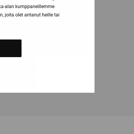
kka-alan kumppaneillemme
joita olet antanut heille tai
tta ja HART read only -
 väliin ei tarvita.