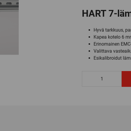
HART 7-läm
Hyvä tarkkuus, pa
Kapea kotelo 6 
Erinomainen EMC-
Valittava vasteai
Esikalibroidut läm
3337
määrä