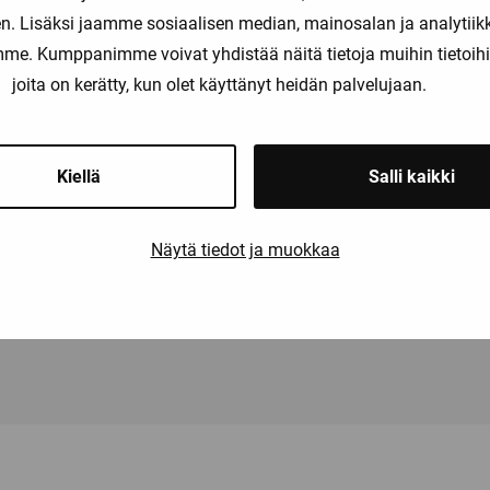
kaiset alueen ylityksen ja anturivikatapauksen lähtöarvot.
. Lisäksi jaamme sosiaalisen median, mainosalan ja analytii
u ylijänniteeltä ja vääränapaiselta kytkennältä.
amme. Kumppanimme voivat yhdistää näitä tietoja muihin tietoihin, 
taso 2,5 kVAC.
joita on kerätty, kun olet käyttänyt heidän palvelujaan.
-suhde > 60 dB.
i
Kiellä
Salli kaikki
HART 7 -protokollaversion laajennettu laiteohjelmointi.
IP-kytkimillä valittavissa yli 1000 tehdaskalibroitua mittausalue
Näytä tiedot ja muokkaa
pa 165 laitetta metrin matkalle DIN-kiskoon, ilmarakoja laitteiden
alue -25…+70 °C.