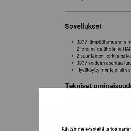
Sovellukset
3337-lämpötilamuunnin mitt
2-johdinvirtalähdön ja HAR
2-suuntainen, korkea galvaa
3337 voidaan asentaa turval
Hyväksytty meriteknisiin s
Tekniset ominaisuud
Joustava syöttö 6,2…35 VDC
60 ms nopea vasteaika ja 
Valittavissa sisäinen/ulk
Erinomainen muunnostarkkuu
Käytämme evästeitä tarjoamamme 
Täyttää NAMUR NE21 -suos