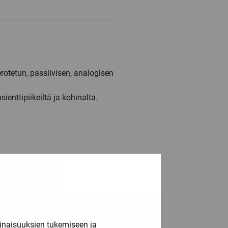
rotetun, passiivisen, analogisen
ienttipiikeiltä ja kohinalta.
inaisuuksien tukemiseen ja
C-ympäristöissä.