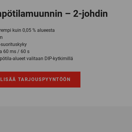
pötilamuunnin – 2-johdin
rempi kuin 0,05 % alueesta
mm
suorituskyky
ka 60 ms / 60 s
pötila-alueet valitaan DIP-kytkimillä
LISÄÄ TARJOUSPYYNTÖÖN