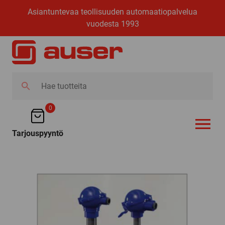
Asiantuntevaa teollisuuden automaatiopalvelua
vuodesta 1993
Hae
tuotteita
0
Tarjouspyyntö
AVAA VALI