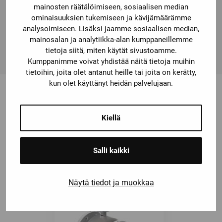
PR electronicsin lämpötilalähettimet
mainosten räätälöimiseen, sosiaalisen median
yhdistettynä EPIC® SENSORS -lämpötila-antureihin
ominaisuuksien tukemiseen ja kävijämäärämme
edustavat alansa ehdotonta huippua, HART:illa tai
analysoimiseen. Lisäksi jaamme sosiaalisen median,
mainosalan ja analytiikka-alan kumppaneillemme
ilman!
tietoja siitä, miten käytät sivustoamme.
Kumppanimme voivat yhdistää näitä tietoja muihin
tietoihin, joita olet antanut heille tai joita on kerätty,
kun olet käyttänyt heidän palvelujaan.
Saatat olla kiinnostunut myös
Kiellä
näistä
Salli kaikki
Näytä tiedot ja muokkaa