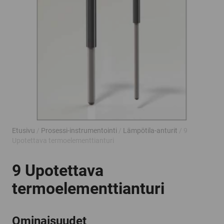
Etusivu
/
Prosessi-instrumentointi
/
Lämpötila-anturit
/ 9
Upotettava termoelementtianturi
9 Upotettava
termoelementtianturi
Ominaisuudet