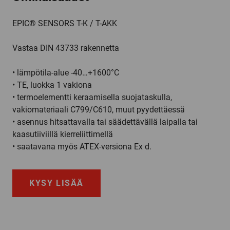
EPIC® SENSORS T-K / T-AKK
Vastaa DIN 43733 rakennetta
• lämpötila-alue -40…+1600°C
• TE, luokka 1 vakiona
• termoelementti keraamisella suojataskulla,
vakiomateriaali C799/C610, muut pyydettäessä
• asennus hitsattavalla tai säädettävällä laipalla tai
kaasutiiviillä kierreliittimellä
• saatavana myös ATEX-versiona Ex d.
KYSY LISÄÄ