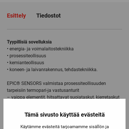
Esittely
Tiedostot
Tyypillisiä sovelluksia
• energia- ja voimalaitostekniikka
• prosessiteollisuus
• kemianteollisuus
• koneen- ja laivanrakennus, tehdastekniikka.
EPIC® SENSORS valmistaa prosessiteollisuuden
tarpeisiin termopari-ja vastusanturit
– vaippa elementit, hitsattavat suojataskut, kierretaskut
sekä yhteet
– vakiorakenteiden ohella myös asiakkaan
Tämä sivusto käyttää evästeitä
sovelluskohtaiset erikoisrakenteet, nopeasti ja varmasti!
Käytämme evästeitä tarjoamamme sisällön ja