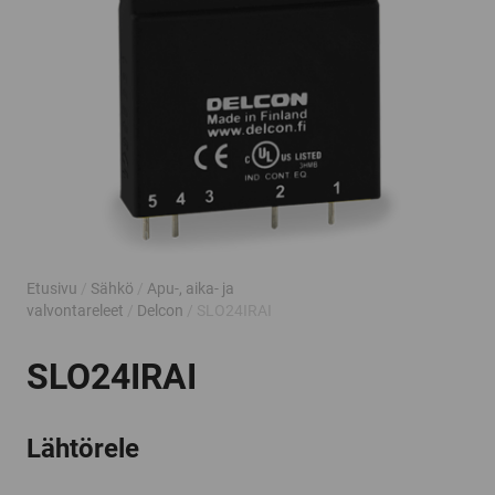
Etusivu
/
Sähkö
/
Apu-, aika- ja
valvontareleet
/
Delcon
/ SLO24IRAI
SLO24IRAI
Lähtörele