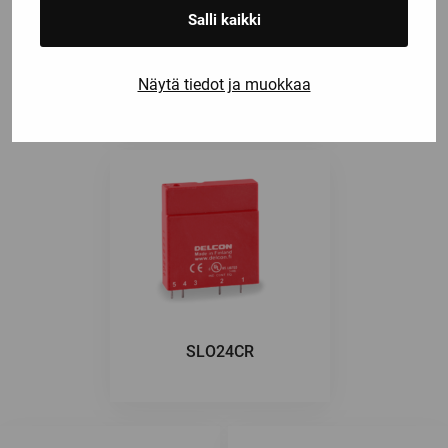
Salli kaikki
SRO24M
Näytä tiedot ja muokkaa
SLO24CR