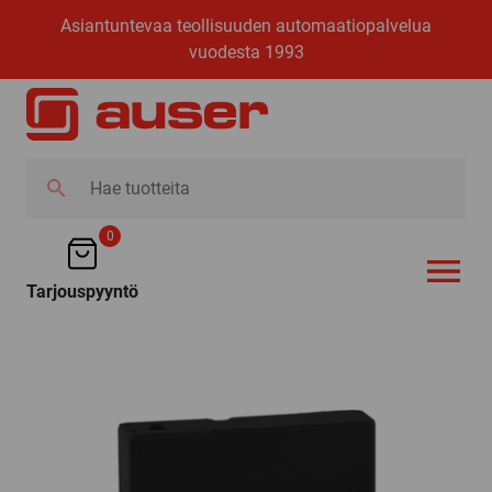
Asiantuntevaa teollisuuden automaatiopalvelua
vuodesta 1993
Hae
tuotteita
0
Tarjouspyyntö
AVAA VALI