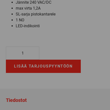
Jännite 240 VAC/DC
max virta 1,2A
SL-sarja pistokantarele
1 NO
LED-indikointi
SLO24IRAI
määrä
LISÄÄ TARJOUSPYYNTÖÖN
Tiedostot