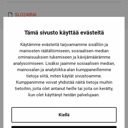
SLO24IRAI
Tämä sivusto käyttää evästeitä
Käytämme evästeitä tarjoamamme sisällön ja
mainosten räätälöimiseen, sosiaalisen median
Saatat olla kiinnostunut myös
ominaisuuksien tukemiseen ja kävijämäärämme
näistä
analysoimiseen. Lisäksi jaamme sosiaalisen median,
mainosalan ja analytiikka-alan kumppaneillemme
tietoja siitä, miten käytät sivustoamme.
Kumppanimme voivat yhdistää näitä tietoja muihin
tietoihin, joita olet antanut heille tai joita on kerätty,
kun olet käyttänyt heidän palvelujaan.
Kiellä