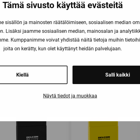
Tämä sivusto käyttää evästeitä
sisällön ja mainosten räätälöimiseen, sosiaalisen median om
. Lisäksi jaamme sosiaalisen median, mainosalan ja analytii
amme. Kumppanimme voivat yhdistää näitä tietoja muihin tietoihin, 
joita on kerätty, kun olet käyttänyt heidän palvelujaan.
Saatat olla kiinnostunut myös näist
Kiellä
Salli kaikki
Näytä tiedot ja muokkaa