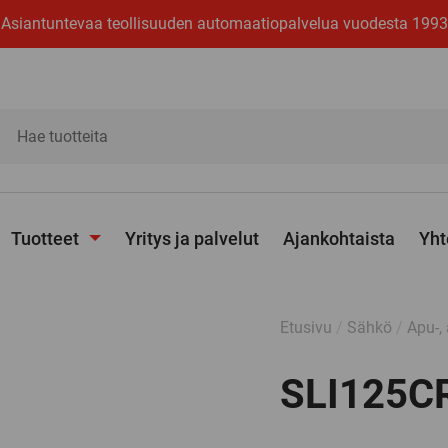
Asiantuntevaa teollisuuden automaatiopalvelua vuodesta 1993
ita
Tuotteet
Yritys ja palvelut
Ajankohtaista
Yht
Avaa
alavalikko
Etusivu
/
Sähkö
/
Apu-, 
SLI125C