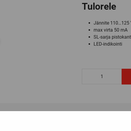
Tulorele
Jännite 110…125
max virta 50 mA
SL-sarja pistokant
LED-indikointi
SLI125CR
määrä