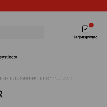
0
Tarjouspyyntö
eystiedot
aika- ja valvontareleet
/
Delcon
/ SLI125CR
R