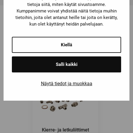
tietoja siitä, miten käytät sivustoamme.
Kumppanimme voivat yhdistää näitä tietoja muihin
tietoihin, joita olet antanut heille tai joita on kerätty,
kun olet käyttänyt heidän palvelujaan.
Saatat olla kiinnostunut myös
näistä
Kiellä
Salli kaikki
Näytä tiedot ja muokkaa
Kierre- ja letkuliittimet