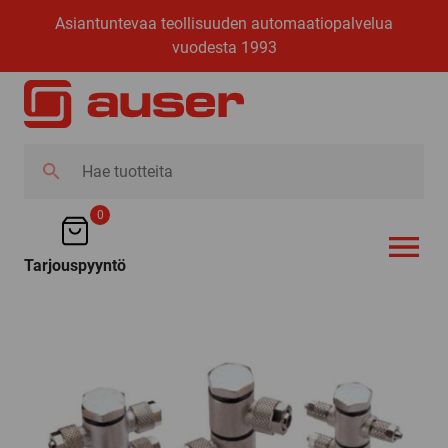
Asiantuntevaa teollisuuden automaatiopalvelua
vuodesta 1993
Hae
tuotteita
0
Tarjouspyyntö
AVAA VALI