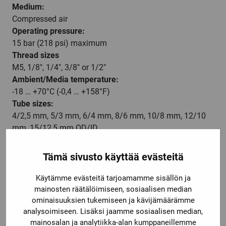
Medium:
Compressed air
Operating pressure:
15 bar (218 psi) maximum
Thread sizes
M5, 1/8″, 1/4″, 3/8″ or 1/2″
Ambient/Media temperature:
-18 … +70°C (-0,4 … +158°F)
Tube sizes:
4/2,5 mm, 5/3 mm, 6/4 mm, 8/6 mm, 10/8 mm, 12/10
mm, 15/12,5 mm OD/ID
Tubing types:
PUR or PA extra flexibility
Tämä sivusto käyttää evästeitä
Materials:
Nut and body: Nickel plated brass to OT58 UNI 5705
Käytämme evästeitä tarjoamamme sisällön ja
O-ring: NBR 70
mainosten räätälöimiseen, sosiaalisen median
ominaisuuksien tukemiseen ja kävijämäärämme
Sealing washer: PA 33
analysoimiseen. Lisäksi jaamme sosiaalisen median,
mainosalan ja analytiikka-alan kumppaneillemme