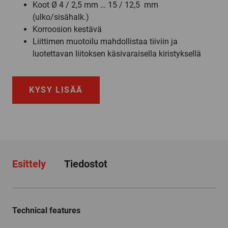
Koot Ø 4 / 2,5 mm … 15 / 12,5 mm
(ulko/sisähalk.)
Korroosion kestävä
Liittimen muotoilu mahdollistaa tiiviin ja
luotettavan liitoksen käsivaraisella kiristyksellä
KYSY LISÄÄ
Esittely
Tiedostot
Technical features