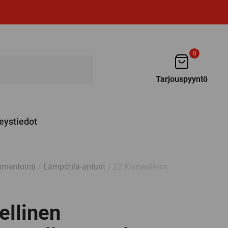
0
Tarjouspyyntö
eystiedot
umentointi
/
Lämpötila-anturit
/ 22 Kierteellinen
ellinen