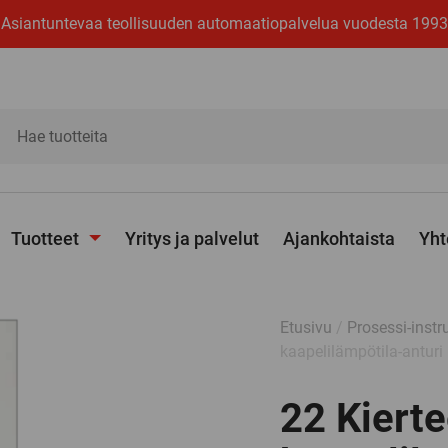
Asiantuntevaa teollisuuden automaatiopalvelua vuodesta 1993
ita
Tuotteet
Yritys ja palvelut
Ajankohtaista
Yht
Avaa
alavalikko
Etusivu
/
Prosessi-instr
kaapelilämpötila-anturi
22 Kierte