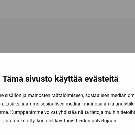
Tämä sivusto käyttää evästeitä
sisällön ja mainosten räätälöimiseen, sosiaalisen median om
dastekniikka.
. Lisäksi jaamme sosiaalisen median, mainosalan ja analytii
amme. Kumppanimme voivat yhdistää näitä tietoja muihin tietoihin, 
siteollisuuden tarpeisiin termopari-ja vastusanturit
suojataskut, kierretaskut sekä yhteet
joita on kerätty, kun olet käyttänyt heidän palvelujaan.
asiakkaan sovelluskohtaiset erikoisrakenteet, nopeasti ja varma