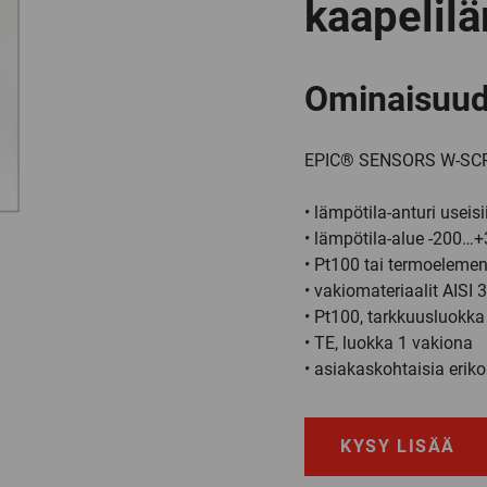
kaapelilä
Ominaisuud
EPIC® SENSORS W-SC
• lämpötila-anturi useisi
• lämpötila-alue -200…
• Pt100 tai termoelemen
• vakiomateriaalit AISI
• Pt100, tarkkuusluokk
• TE, luokka 1 vakiona
• asiakaskohtaisia eriko
KYSY LISÄÄ