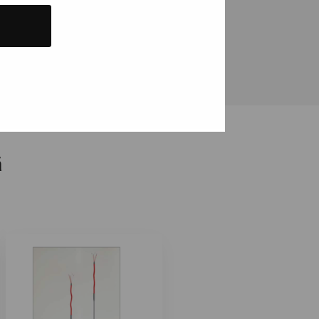
avat alansa ehdotonta huippua,
ä