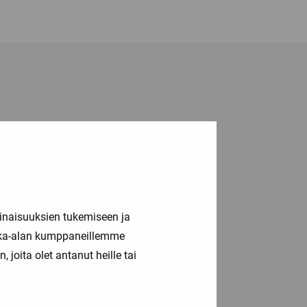
inaisuuksien tukemiseen ja
kka-alan kumppaneillemme
joita olet antanut heille tai
sti!