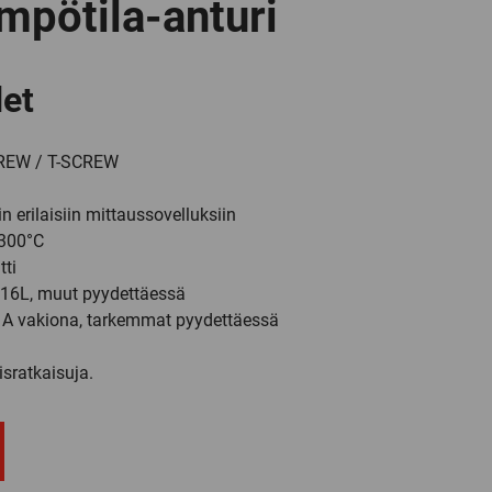
mpötila-anturi
et
REW / T-SCREW
in erilaisiin mittaussovelluksiin
+300°C
tti
 316L, muut pyydettäessä
a A vakiona, tarkemmat pyydettäessä
isratkaisuja.