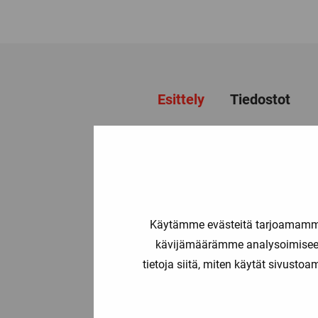
Esittely
Tiedostot
Tyypillisiä sovelluksia
• prosessiteollisuus
• kemianteollisuus
Käytämme evästeitä tarjoamamme 
• koneen- ja laivanrakennus, teh
kävijämäärämme analysoimiseen
tietoja siitä, miten käytät sivusto
EPIC® SENSORS valmistaa proses
– vaippa elementit, hitsattavat 
– vakiorakenteiden ohella myös 