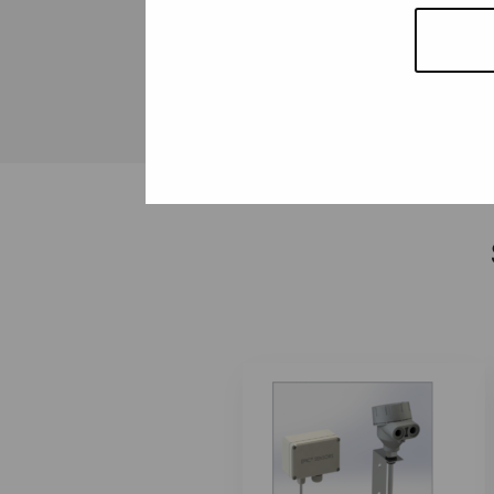
PR electronicsin lämpötilalähe
HART:illa tai ilman!