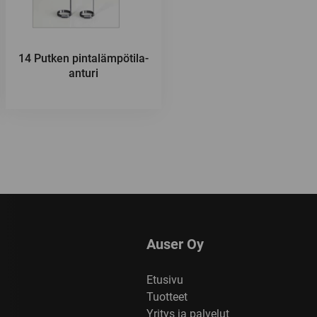
14 Putken pintalämpötila-
anturi
Auser Oy
Etusivu
Tuotteet
Yritys ja palvelut