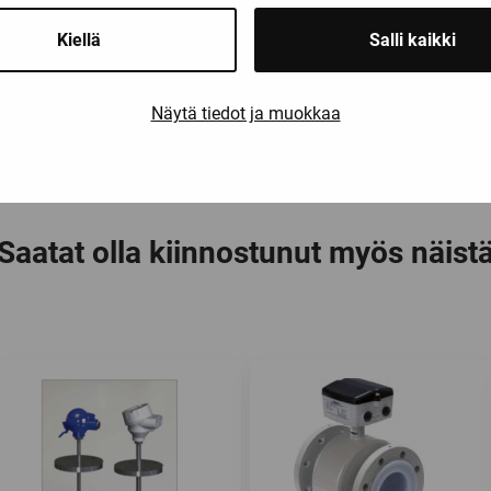
ttimet yhdistettynä EPIC® SENSORS -lämpötila-antureihin edust
Kiellä
Salli kaikki
Näytä tiedot ja muokkaa
Saatat olla kiinnostunut myös näist