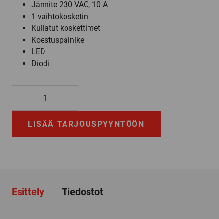
Jännite 230 VAC, 10 A
1 vaihtokosketin
Kullatut koskettimet
Koestuspainike
LED
Diodi
G2R1SNIAP3AC230S
määrä
LISÄÄ TARJOUSPYYNTÖÖN
Esittely
Tiedostot