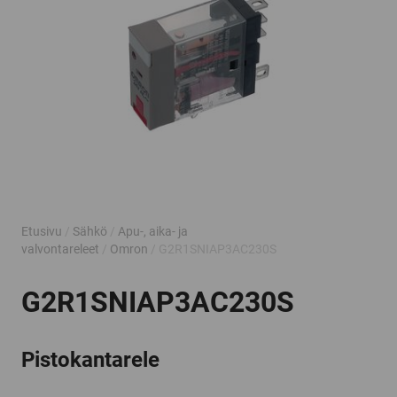
Etusivu
/
Sähkö
/
Apu-, aika- ja
valvontareleet
/
Omron
/ G2R1SNIAP3AC230S
G2R1SNIAP3AC230S
Pistokantarele