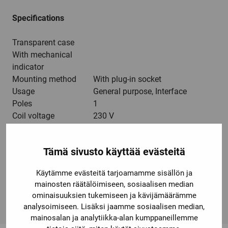
Specifications
Transparent case
With mechanical
indicator
Mounting method
With plug-in socket
Usage
General purpose, Interface
Poles
1
Coil voltage
230 V
Rated carry current
10 A
Operation voltage
AC
Tämä sivusto käyttää evästeitä
Contact material
AgSnIn
Contact description
SPDT
Käytämme evästeitä tarjoamamme sisällön ja
Diode, Gold clad 3 µm, LED, Test
Features
mainosten räätälöimiseen, sosiaalisen median
button
ominaisuuksien tukemiseen ja kävijämäärämme
Terminal
Plug-in
analysoimiseen. Lisäksi jaamme sosiaalisen median,
mainosalan ja analytiikka-alan kumppaneillemme