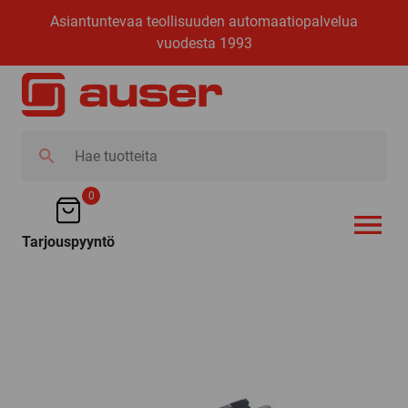
Asiantuntevaa teollisuuden automaatiopalvelua
vuodesta 1993
Hae
tuotteita
0
Tarjouspyyntö
AVAA VALI