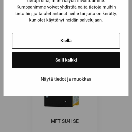
tietoja siitä, miten käytät sivustoamme.
Kumppanimme voivat yhdistää näitä tietoja muihin
tietoihin, joita olet antanut heille tai joita on kerätty,
Saatat olla kiinnostunut myös
kun olet käyttänyt heidän palvelujaan.
näistä
Kiellä
Salli kaikki
Näytä tiedot ja muokkaa
MFT SU41SE