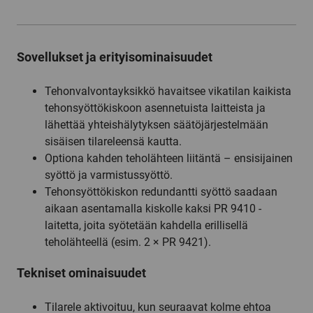
Sovellukset ja erityisominaisuudet
Tehonvalvontayksikkö havaitsee vikatilan kaikista
tehonsyöttökiskoon asennetuista laitteista ja
lähettää yhteishälytyksen säätöjärjestelmään
sisäisen tilareleensä kautta.
Optiona kahden teholähteen liitäntä – ensisijainen
syöttö ja varmistussyöttö.
Tehonsyöttökiskon redundantti syöttö saadaan
aikaan asentamalla kiskolle kaksi PR 9410 -
laitetta, joita syötetään kahdella erillisellä
teholähteellä (esim. 2 × PR 9421).
Tekniset ominaisuudet
Tilarele aktivoituu, kun seuraavat kolme ehtoa