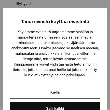
täyttyvät:
1. Ensisijainen apujännite tulee koskettimille 31 ja
32.
Tämä sivusto käyttää evästeitä
2. Varmistusjännite tulee koskettimille 34 ja 33.
(Jos varmistusta ei käytetä, on koskettimet 32 ja
Käytämme evästeitä tarjoamamme sisällön ja
33 kytkettävä yhteen – tarvittava liitin toimitetaan
mainosten räätälöimiseen, sosiaalisen median
laitteen mukana).
ominaisuuksien tukemiseen ja kävijämäärämme
3. Tehonsyöttökiskoon asennetuilta laitteilta ei tule
analysoimiseen. Lisäksi jaamme sosiaalisen median,
vikatietoja.
mainosalan ja analytiikka-alan kumppaneillemme
Kun tehonsyöttökiskon kautta tulee yhteishälytys,
tietoja siitä, miten käytät sivustoamme.
PR 9410:n tilarele de-aktivoituu (koskettimet 11, 12
Kumppanimme voivat yhdistää näitä tietoja muihin
ja 13).
tietoihin, joita olet antanut heille tai joita on kerätty,
Kaksi vihreätä LEDiä etulevyssä osoittavat
kun olet käyttänyt heidän palvelujaan.
ensisijaisen apujännitteen ja varmistusjännitteen
tilaa.
Punainen LED osoittaa vikatilaa.
Kiellä
Salli kaikki