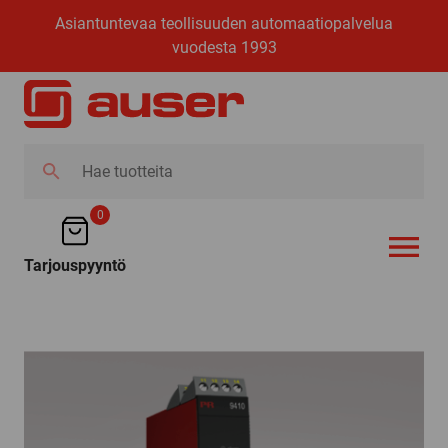
Asiantuntevaa teollisuuden automaatiopalvelua
vuodesta 1993
Hae
tuotteita
0
Tarjouspyyntö
AVAA VALI