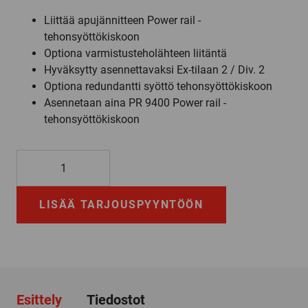
Liittää apujännitteen Power rail -
tehonsyöttökiskoon
Optiona varmistusteholähteen liitäntä
Hyväksytty asennettavaksi Ex-tilaan 2 / Div. 2
Optiona redundantti syöttö tehonsyöttökiskoon
Asennetaan aina PR 9400 Power rail -
tehonsyöttökiskoon
9410
määrä
LISÄÄ TARJOUSPYYNTÖÖN
Esittely
Tiedostot