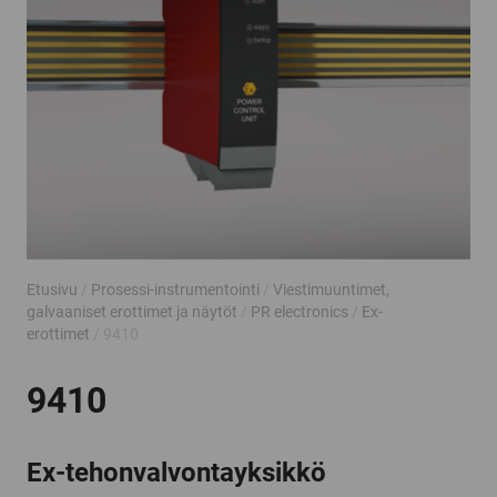
Etusivu
/
Prosessi-instrumentointi
/
Viestimuuntimet,
galvaaniset erottimet ja näytöt
/
PR electronics
/
Ex-
erottimet
/ 9410
9410
Ex-tehonvalvontayksikkö