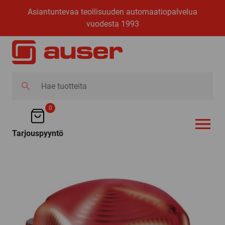
Asiantuntevaa teollisuuden automaatiopalvelua
vuodesta 1993
Hae
tuotteita
0
Tarjouspyyntö
AVAA VALI