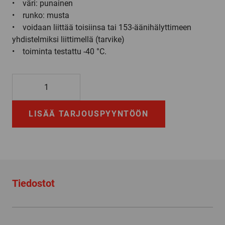
• väri: punainen
• runko: musta
• voidaan liittää toisiinsa tai 153-äänihälyttimeen
yhdistelmiksi liittimellä (tarvike)
• toiminta testattu -40 °C.
853
100
60
LISÄÄ TARJOUSPYYNTÖÖN
määrä
Tiedostot