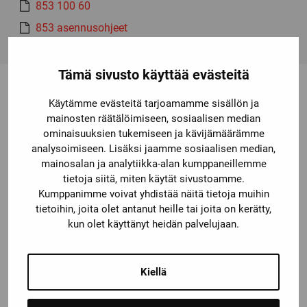
853 100 60
853 asennusohjeet
Tämä sivusto käyttää evästeitä
Käytämme evästeitä tarjoamamme sisällön ja
Saatat olla kiinnostunut myös
mainosten räätälöimiseen, sosiaalisen median
ominaisuuksien tukemiseen ja kävijämäärämme
näistä
analysoimiseen. Lisäksi jaamme sosiaalisen median,
mainosalan ja analytiikka-alan kumppaneillemme
tietoja siitä, miten käytät sivustoamme.
Kumppanimme voivat yhdistää näitä tietoja muihin
tietoihin, joita olet antanut heille tai joita on kerätty,
kun olet käyttänyt heidän palvelujaan.
Kiellä