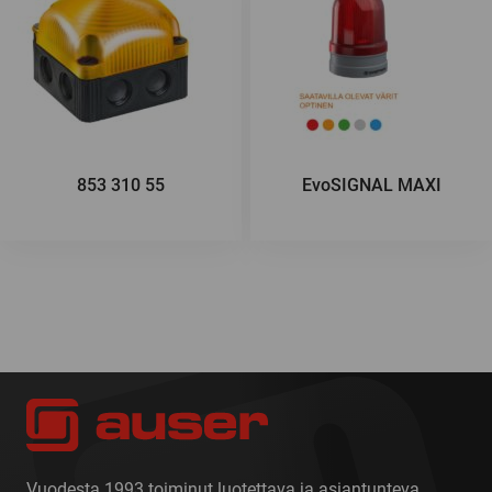
853 310 55
EvoSIGNAL MAXI
Vuodesta 1993 toiminut luotettava ja asiantunteva