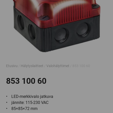
Etusivu
/
Hälytyslaitteet
/
Valohälyttimet
/ 853 100 60
853 100 60
• LED-merkkivalo jatkuva
• jännite: 115-230 VAC
• 85×85×72 mm