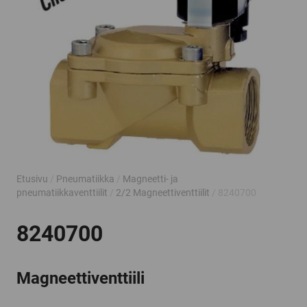
Etusivu
/
Pneumatiikka
/
Magneetti- ja
pneumatiikkaventtiilit
/
2/2 Magneettiventtiilit
/ 8240700
8240700
Magneettiventtiili