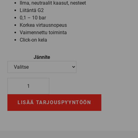
Ilma, neutraalit kaasut, nesteet
Liitäntä G2
0,1 – 10 bar
Korkea virtausnopeus
Vaimennettu toiminta
Click-on kela
Jännite
8240700
määrä
LISÄÄ TARJOUSPYYNTÖÖN