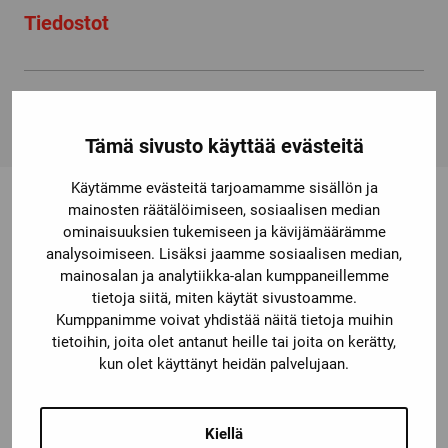
Tiedostot
82400 82410
Tämä sivusto käyttää evästeitä
Käytämme evästeitä tarjoamamme sisällön ja
mainosten räätälöimiseen, sosiaalisen median
ominaisuuksien tukemiseen ja kävijämäärämme
Saatat olla kiinnostunut myös
analysoimiseen. Lisäksi jaamme sosiaalisen median,
mainosalan ja analytiikka-alan kumppaneillemme
näistä
tietoja siitä, miten käytät sivustoamme.
Kumppanimme voivat yhdistää näitä tietoja muihin
tietoihin, joita olet antanut heille tai joita on kerätty,
kun olet käyttänyt heidän palvelujaan.
Kiellä