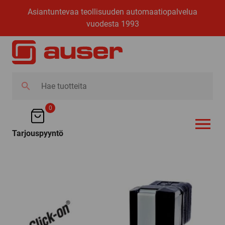
Asiantuntevaa teollisuuden automaatiopalvelua
vuodesta 1993
Hae
tuotteita
0
Tarjouspyyntö
AVAA VALI