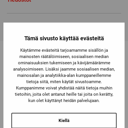
97100 Inline
Tämä sivusto käyttää evästeitä
Käytämme evästeitä tarjoamamme sisällön ja
mainosten räätälöimiseen, sosiaalisen median
Saatat olla kiinnostunut myös
ominaisuuksien tukemiseen ja kävijämäärämme
analysoimiseen. Lisäksi jaamme sosiaalisen median,
näistä
mainosalan ja analytiikka-alan kumppaneillemme
tietoja siitä, miten käytät sivustoamme.
Kumppanimme voivat yhdistää näitä tietoja muihin
tietoihin, joita olet antanut heille tai joita on kerätty,
kun olet käyttänyt heidän palvelujaan.
Kiellä