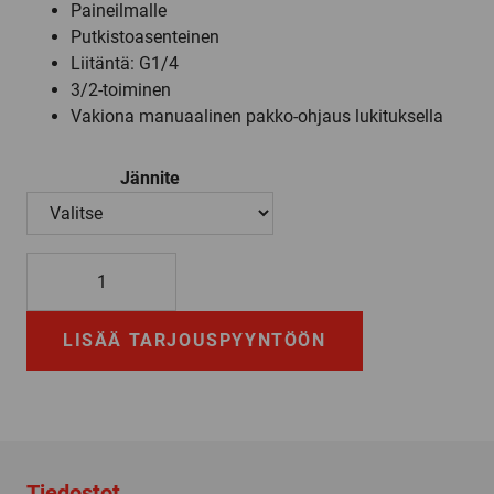
Paineilmalle
Putkistoasenteinen
Liitäntä: G1/4
3/2-toiminen
Vakiona manuaalinen pakko-ohjaus lukituksella
Jännite
9713032
määrä
LISÄÄ TARJOUSPYYNTÖÖN
Tiedostot