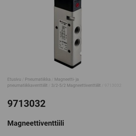
Etusivu
/
Pneumatiikka
/
Magneetti- ja
pneumatiikkaventtiilit
/
3/2-5/2 Magneettiventtiilit
/ 9713032
9713032
Magneettiventtiili