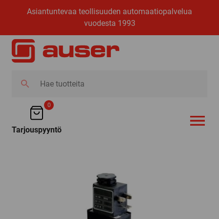
Asiantuntevaa teollisuuden automaatiopalvelua
vuodesta 1993
Hae
tuotteita
0
Tarjouspyyntö
AVAA VALI