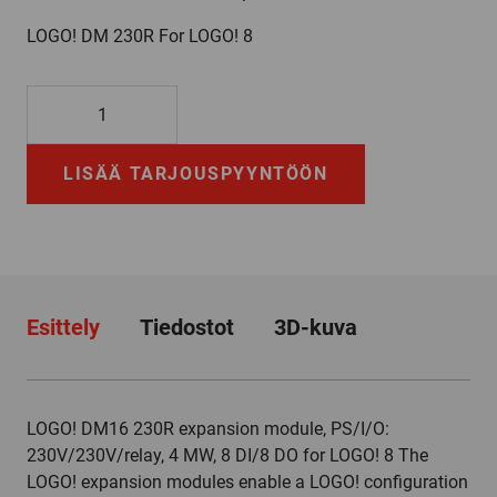
LOGO! DM 230R For LOGO! 8
6ED1055-
1FB10-
0BA2
LISÄÄ TARJOUSPYYNTÖÖN
määrä
Esittely
Tiedostot
3D-kuva
LOGO! DM16 230R expansion module, PS/I/O:
230V/230V/relay, 4 MW, 8 DI/8 DO for LOGO! 8 The
LOGO! expansion modules enable a LOGO! configuration