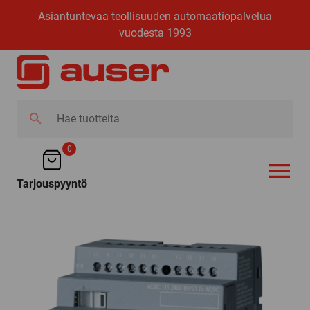
Asiantuntevaa teollisuuden automaatiopalvelua
vuodesta 1993
Hae
tuotteita
0
Tarjouspyyntö
AVAA VALI