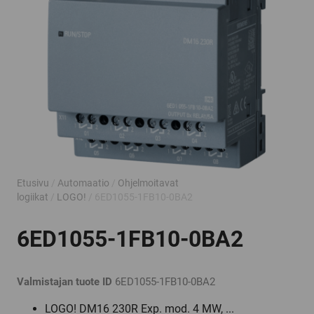
Etusivu
/
Automaatio
/
Ohjelmoitavat
logiikat
/
LOGO!
/ 6ED1055-1FB10-0BA2
6ED1055-1FB10-0BA2
Valmistajan tuote ID
6ED1055-1FB10-0BA2
LOGO! DM16 230R Exp. mod. 4 MW, ...