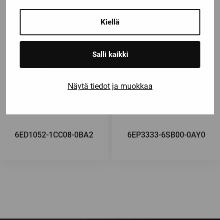
Kiellä
Salli kaikki
Näytä tiedot ja muokkaa
6ED1052-1CC08-0BA2
6EP3333-6SB00-0AY0