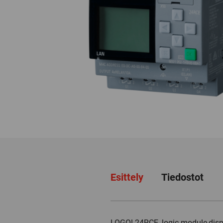
Esittely
Tiedostot
LOGO! 24RCE, logic module,disp