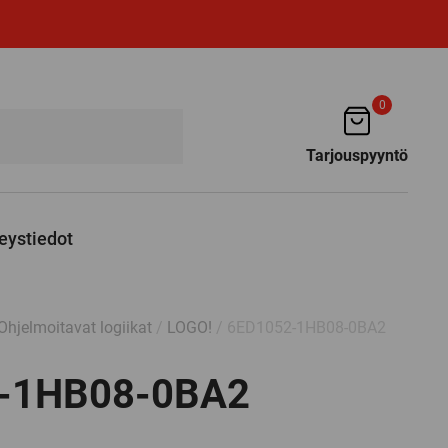
0
Tarjouspyyntö
eystiedot
Ohjelmoitavat logiikat
/
LOGO!
/ 6ED1052-1HB08-0BA2
-1HB08-0BA2