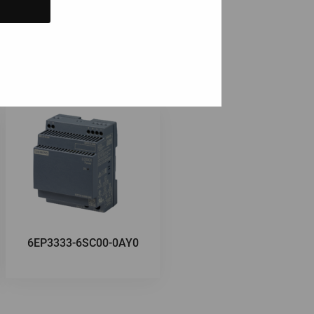
ä
6EP3333-6SC00-0AY0