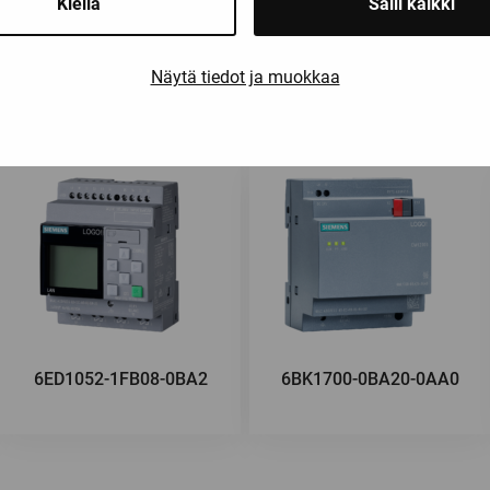
Kiellä
Salli kaikki
Saatat olla kiinnostunut myös näist
Näytä tiedot ja muokkaa
6ED1052-1FB08-0BA2
6BK1700-0BA20-0AA0