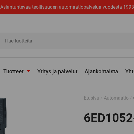
Asiantuntevaa teollisuuden automaatiopalvelua vuodesta 1993
ita
Tuotteet
Yritys ja palvelut
Ajankohtaista
Yht
Avaa
alavalikko
Etusivu
/
Automaatio
/
6ED1052