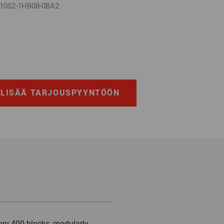
1052-1HB08-0BA2
LISÄÄ TARJOUSPYYNTÖÖN
ory 400 blocks, modularly