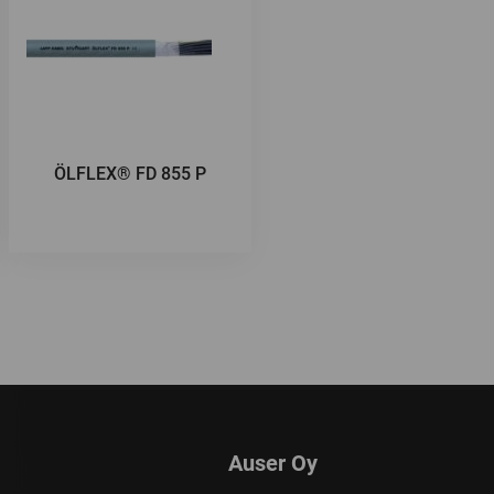
ÖLFLEX® FD 855 P
Auser Oy