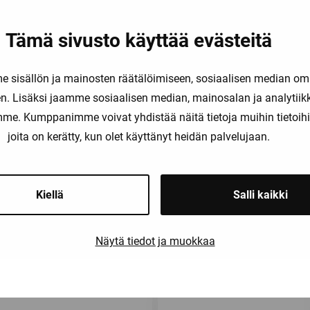
Tämä sivusto käyttää evästeitä
sisällön ja mainosten räätälöimiseen, sosiaalisen median om
. Lisäksi jaamme sosiaalisen median, mainosalan ja analytii
amme. Kumppanimme voivat yhdistää näitä tietoja muihin tietoihin, 
joita on kerätty, kun olet käyttänyt heidän palvelujaan.
Kiellä
Salli kaikki
Saatat olla kiinnostunut myös näist
Näytä tiedot ja muokkaa