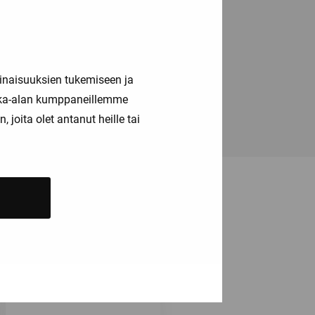
inaisuuksien tukemiseen ja
kka-alan kumppaneillemme
joita olet antanut heille tai
ä