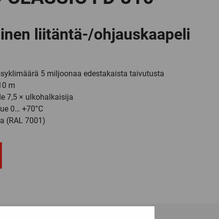
nen liitäntä-/ohjauskaapeli
ussyklimäärä 5 miljoonaa edestakaista taivutusta
 10 m
e 7,5 × ulkohalkaisija
lue 0… +70°C
a (RAL 7001)