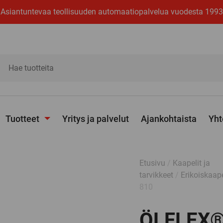
Asiantuntevaa teollisuuden automaatiopalvelua vuodesta 1993
ita
Tuotteet
Yritys ja palvelut
Ajankohtaista
Yht
Avaa
alavalikko
Etusivu
/
Kaapelit ja
tarvikkeet
/
Erikoiskaape
810
ÖLFLEX®