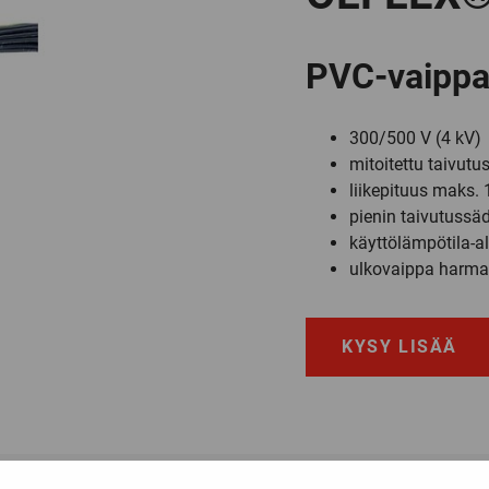
PVC-vaippai
300/500 V (4 kV)
mitoitettu taivut
liikepituus maks.
pienin taivutussäd
käyttölämpötila-a
ulkovaippa harma
KYSY LISÄÄ