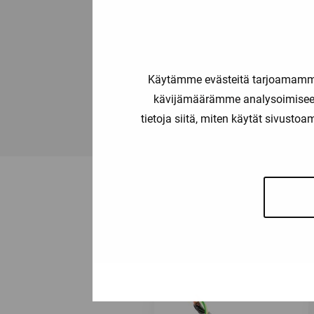
Tiedostot
Käytämme evästeitä tarjoamamme 
ÖLFLEX CLASSIC FD 810
kävijämäärämme analysoimiseen
tietoja siitä, miten käytät sivusto