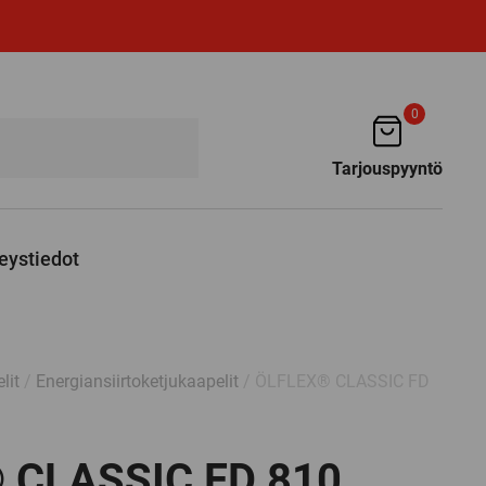
0
Tarjouspyyntö
eystiedot
lit
/
Energiansiirtoketjukaapelit
/ ÖLFLEX® CLASSIC FD
 CLASSIC FD 810