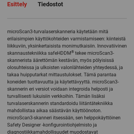
Esittely
Tiedostot
microScan3-turvalaserskanneria käytetään mitä
erilaisimpien käyttökohteiden varmistamiseen: kiinteistä
liikkuviin, yksinkertaisista monimutkaisiin. Innovatiivinen
®
skannaustekniikka safeHDDM
tekee microScan3-
skannerista äärettömän kestävän, myös pölyisissä
olosuhteissa ja ulkoisten valonlähteiden yhteydessä, ja
takaa huipputarkat mittaustulokset. Tämä parantaa
koneiden tuottavuutta ja käytettävyyttä. microScan3-
skannerin eri versiot voidaan integroida helposti ja
turvallisesti lukuisiin verkkoihin. Tämän lisäksi
turvalaserskannerin standardoidu liitäntätekniikka
mahdollistaa aikaa säästävän käyttöönoton.
microScan3-skanneri itsessään, sen helppokäyttöinen
Safety Designer -konfigurointiohjelmisto ja
diagnostiikkamahdollisuudet muodostavat