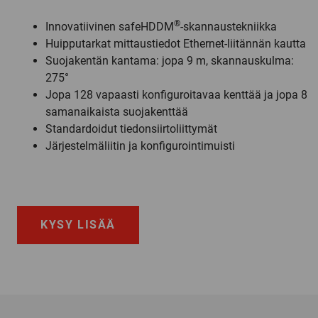
®
Innovatiivinen safeHDDM
-skannaustekniikka
Huipputarkat mittaustiedot Ethernet-liitännän kautta
Suojakentän kantama: jopa 9 m, skannauskulma:
275°
Jopa 128 vapaasti konfiguroitavaa kenttää ja jopa 8
samanaikaista suojakenttää
Standardoidut tiedonsiirtoliittymät
Järjestelmäliitin ja konfigurointimuisti
KYSY LISÄÄ