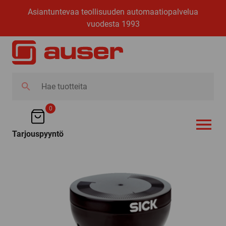
Asiantuntevaa teollisuuden automaatiopalvelua
vuodesta 1993
Hae
tuotteita
0
Tarjouspyyntö
AVAA VALI