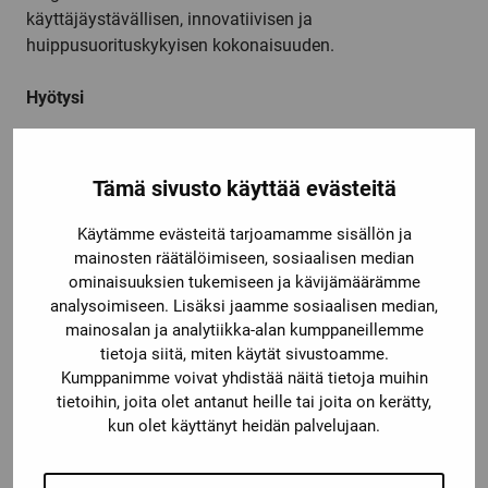
käyttäjäystävällisen, innovatiivisen ja
huippusuorituskykyisen kokonaisuuden.
Hyötysi
®
Patentoitu skannaustekniikka safeHDDM
takaa
laitteiston erittäin hyvän käytettävyyden ja
Tämä sivusto käyttää evästeitä
tuottavuuden
Suojakentillä, ääriviivojen tunnistuskentillä ja
Käytämme evästeitä tarjoamamme sisällön ja
yksityiskohtaisella tiedonannolla turvallisista
mainosten räätälöimiseen, sosiaalisen median
automatisointiprosesseista tulee joustavia
ominaisuuksien tukemiseen ja kävijämäärämme
analysoimiseen. Lisäksi jaamme sosiaalisen median,
Turvallinen integrointi eri ohjausjärjestelmiin
mainosalan ja analytiikka-alan kumppaneillemme
EtherNet/IP™:n CIP Safety™:n, PROFINET
tietoja siitä, miten käytät sivustoamme.
®
PROFIsafe:n, EtherCAT
FSoE:n, I/O:n jne. kautta.
Kumppanimme voivat yhdistää näitä tietoja muihin
Intuitiivinen Safety Designer -ohjelmisto,
tietoihin, joita olet antanut heille tai joita on kerätty,
monivärinen näyttö ja järjestelmäliitin säästävät
kun olet käyttänyt heidän palvelujaan.
aikaa käyttöönoton ja diagnoosin aikana
Käyttöalue