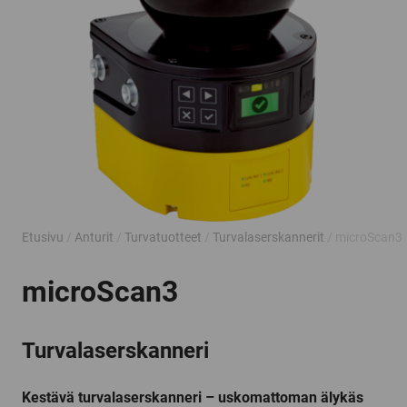
Etusivu
/
Anturit
/
Turvatuotteet
/
Turvalaserskannerit
/ microScan3
microScan3
Turvalaserskanneri
Kestävä turvalaserskanneri – uskomattoman älykäs