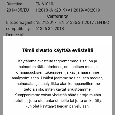
Directive
EN 61010-
2014/35/EU
1:2010+A1:2019+A1:2019/AC:2019
Conformity
Electromagnetic
NE 21:2017 , EN 61326-3-1:2017 , EN IEC
compatibility
61326-3-2:2018
Degree of
IEC 60529:1989+A1:1999+A2:2013
protection
Functional
Tämä sivusto käyttää evästeitä
IEC/EN 61508:2010
safety
Input
EN 60947-5-6:2000
Käytämme evästeitä tarjoamamme sisällön ja
Ambient conditions
mainosten räätälöimiseen, sosiaalisen median
Ambient
ominaisuuksien tukemiseen ja kävijämäärämme
-20 … 70 °C (-4 … 158 °F)
temperature
analysoimiseen. Lisäksi jaamme sosiaalisen median,
mainosalan ja analytiikka-alan kumppaneillemme
Mechanical specifications
tietoja siitä, miten käytät sivustoamme.
Degree of
IP20
Kumppanimme voivat yhdistää näitä tietoja muihin
protection
tietoihin, joita olet antanut heille tai joita on kerätty,
Connection
screw terminals
kun olet käyttänyt heidän palvelujaan.
Mass
approx. 150 g
20 x 119 x 115 mm (0.8 x 4.7 x 4.5 inch)