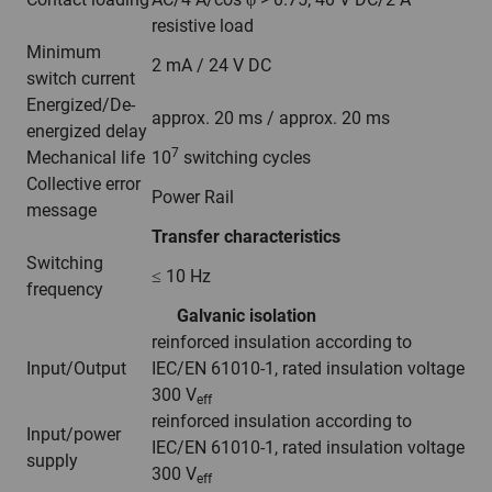
resistive load
Minimum
2 mA / 24 V DC
switch current
Energized/De-
approx. 20 ms / approx. 20 ms
energized delay
7
Mechanical life
10
switching cycles
Collective error
Power Rail
message
Transfer characteristics
Switching
≤ 10 Hz
frequency
Galvanic isolation
reinforced insulation according to
Input/Output
IEC/EN 61010-1, rated insulation voltage
300 V
eff
reinforced insulation according to
Input/power
IEC/EN 61010-1, rated insulation voltage
supply
300 V
eff