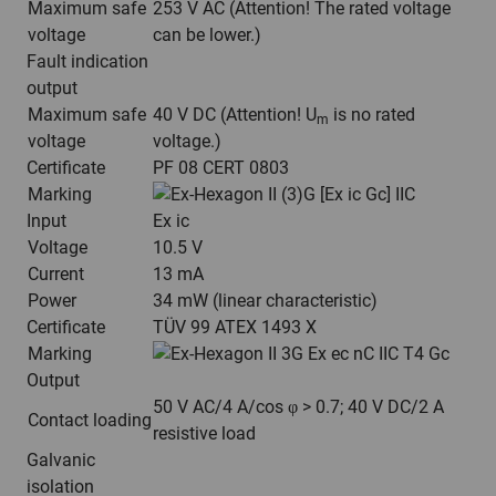
Maximum safe
253 V AC (Attention! The rated voltage
voltage
can be lower.)
Fault indication
output
Maximum safe
40 V DC (Attention! U
is no rated
m
voltage
voltage.)
Certificate
PF 08 CERT 0803
Marking
II (3)G [Ex ic Gc] IIC
Input
Ex ic
Voltage
10.5 V
Current
13 mA
Power
34 mW (linear characteristic)
Certificate
TÜV 99 ATEX 1493 X
Marking
II 3G Ex ec nC IIC T4 Gc
Output
50 V AC/4 A/cos φ > 0.7; 40 V DC/2 A
Contact loading
resistive load
Galvanic
isolation