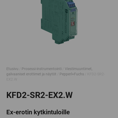
Etusivu
/
Prosessi-instrumentointi
/
Viestimuuntimet,
galvaaniset erottimet ja näytöt
/
Pepperl+Fuchs
/ KFD2-SR2-
EX2.W
KFD2-SR2-EX2.W
Ex-erotin kytkintuloille