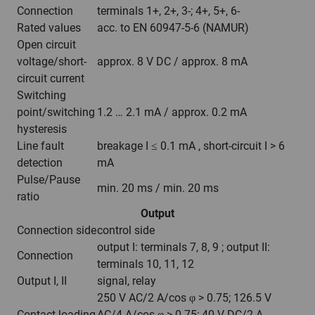
Connection
terminals 1+, 2+, 3-; 4+, 5+, 6-
Rated values
acc. to EN 60947-5-6 (NAMUR)
Open circuit
voltage/short-
approx. 8 V DC / approx. 8 mA
circuit current
Switching
point/switching
1.2 … 2.1 mA / approx. 0.2 mA
hysteresis
Line fault
breakage I ≤ 0.1 mA , short-circuit I > 6
detection
mA
Pulse/Pause
min. 20 ms / min. 20 ms
ratio
Output
Connection side
control side
output I: terminals 7, 8, 9 ; output II:
Connection
terminals 10, 11, 12
Output I, II
signal, relay
250 V AC/2 A/cos φ > 0.75; 126.5 V
Contact loading
AC/4 A/cos φ > 0.75; 40 V DC/2 A