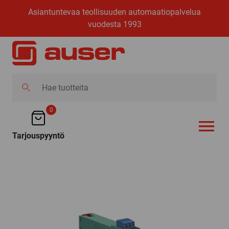
Asiantuntevaa teollisuuden automaatiopalvelua
vuodesta 1993
Hae
tuotteita
0
Tarjouspyyntö
AVAA VALI