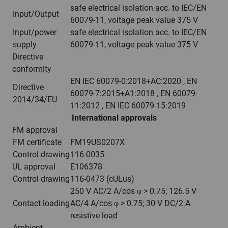
safe electrical isolation acc. to IEC/EN
Input/Output
60079-11, voltage peak value 375 V
Input/power
safe electrical isolation acc. to IEC/EN
supply
60079-11, voltage peak value 375 V
Directive
conformity
EN IEC 60079-0:2018+AC:2020 , EN
Directive
60079-7:2015+A1:2018 , EN 60079-
2014/34/EU
11:2012 , EN IEC 60079-15:2019
International approvals
FM approval
FM certificate
FM19US0207X
Control drawing
116-0035
UL approval
E106378
Control drawing
116-0473 (cULus)
250 V AC/2 A/cos φ > 0.75; 126.5 V
Contact loading
AC/4 A/cos φ > 0.75; 30 V DC/2 A
resistive load
Ambient