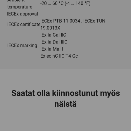
-20 … 60 °C (-4 … 140 °F)
temperature
IECEx approval
IECEx PTB 11.0034 , IECEx TUN
IECEx certificate
19.0013X
[Ex ia Ga] IIC
[Ex ia Da] IIIC
IECEx marking
[Ex ia Ma] I
Ex ec nC IIC T4 Gc
Saatat olla kiinnostunut myös
näistä