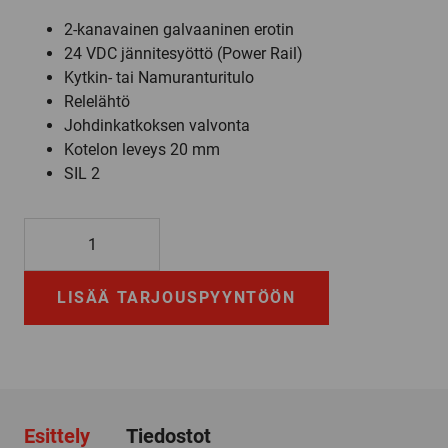
2-kanavainen galvaaninen erotin
24 VDC jännitesyöttö (Power Rail)
Kytkin- tai Namuranturitulo
Relelähtö
Johdinkatkoksen valvonta
Kotelon leveys 20 mm
SIL 2
KFD2-
SR2-
EX2.W
LISÄÄ TARJOUSPYYNTÖÖN
määrä
Esittely
Tiedostot