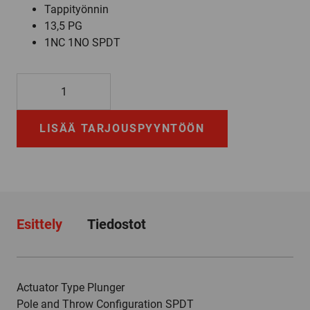
Tappityönnin
13,5 PG
1NC 1NO SPDT
GLEB01B
määrä
LISÄÄ TARJOUSPYYNTÖÖN
Esittely
Tiedostot
Actuator Type Plunger
Pole and Throw Configuration SPDT