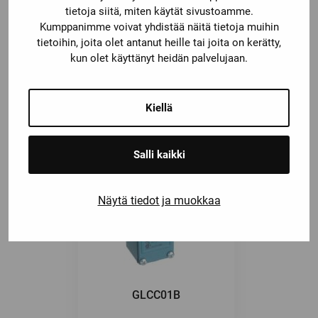
tietoja siitä, miten käytät sivustoamme.
Kumppanimme voivat yhdistää näitä tietoja muihin
tietoihin, joita olet antanut heille tai joita on kerätty,
Saatat olla kiinnostunut myös
kun olet käyttänyt heidän palvelujaan.
näistä
Kiellä
Salli kaikki
Näytä tiedot ja muokkaa
GLCC01B