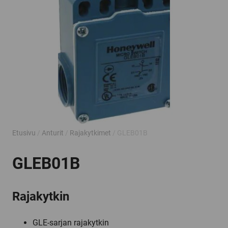
Etusivu
/
Anturit
/
Rajakytkimet
/ GLEB01B
GLEB01B
Rajakytkin
GLE-sarjan rajakytkin