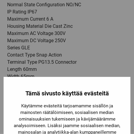
Normal State Configuration NO/NC
IP Rating IP67
Maximum Current 6 A
Housing Material Die Cast Zinc
Maximum AC Voltage 300V
Maximum DC Voltage 250V
Series GLE
Contact Type Snap Action
Terminal Type PG13.5 Connector
Length 60mm
Width 65mm
Mechanical Life Minimum 15000000 cycles
Dimensions 60 x 65 x 30 mm
Tämä sivusto käyttää evästeitä
Maximum Operating Temperature +85°C
Minimum Operating Temperature -40°C
Käytämme evästeitä tarjoamamme sisällön ja
Depth 30mm
mainosten räätälöimiseen, sosiaalisen median
ominaisuuksien tukemiseen ja kävijämäärämme
analysoimiseen. Lisäksi jaamme sosiaalisen median,
mainosalan ja analytiikka-alan kumppaneillemme