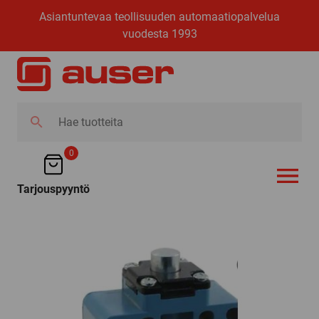
Asiantuntevaa teollisuuden automaatiopalvelua
vuodesta 1993
Hae
tuotteita
0
Tarjouspyyntö
AVAA VALI