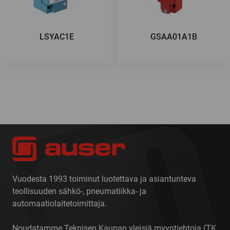
LSYAC1E
GSAA01A1B
Vuodesta 1993 toiminut luotettava ja asiantunteva
teollisuuden sähkö-, pneumatiikka- ja
automaatiolaitetoimittaja.
Noudatamme Teknisen Kaupan yleisiä myyntiehtoja
(TK