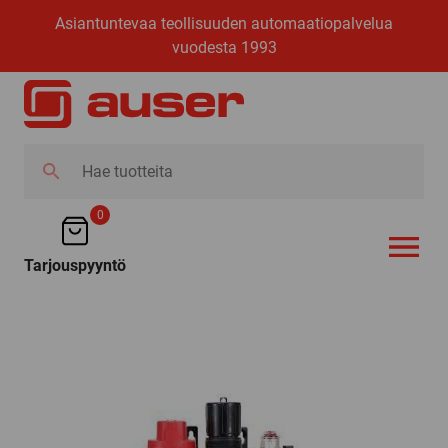
Asiantuntevaa teollisuuden automaatiopalvelua
vuodesta 1993
Hae
tuotteita
0
Tarjouspyyntö
AVAA VALI