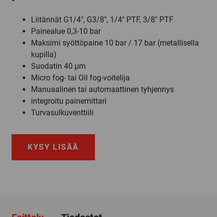
Liitännät G1/4″, G3/8″, 1/4″ PTF, 3/8″ PTF
Painealue 0,3-10 bar
Maksimi syöttöpaine 10 bar / 17 bar (metallisella
kupilla)
Suodatin 40 µm
Micro fog- tai Oil fog-voitelija
Manuaalinen tai automaattinen tyhjennys
integroitu painemittari
Turvasulkuventtiili
KYSY LISÄÄ