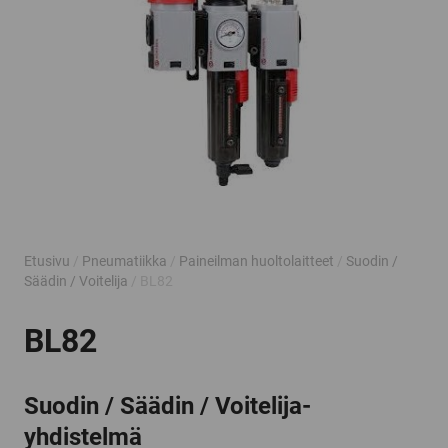
Etusivu
/
Pneumatiikka
/
Paineilman huoltolaitteet
/
Suodin /
Säädin / Voitelija
/ BL82
BL82
Suodin / Säädin / Voitelija-
yhdistelmä