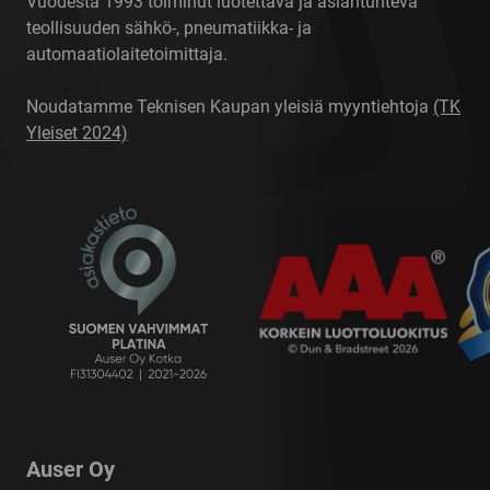
Vuodesta 1993 toiminut luotettava ja asiantunteva
teollisuuden sähkö-, pneumatiikka- ja
automaatiolaitetoimittaja.
Noudatamme Teknisen Kaupan yleisiä myyntiehtoja
(TK
Yleiset 2024)
Auser Oy