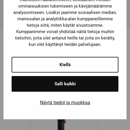
teräsyksiköt ja tarkat ja erityiseen käyttöön tarkoitetut
ominaisuuksien tukemiseen ja kävijämäärämme
paineensäätimet.
analysoimiseen. Lisäksi jaamme sosiaalisen median,
mainosalan ja analytiikka-alan kumppaneillemme
tietoja siitä, miten käytät sivustoamme.
Kumppanimme voivat yhdistää näitä tietoja muihin
tietoihin, joita olet antanut heille tai joita on kerätty,
kun olet käyttänyt heidän palvelujaan.
Saatat olla kiinnostunut myös
näistä
Kiellä
Salli kaikki
Näytä tiedot ja muokkaa