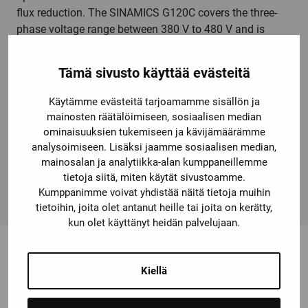
flux reduction. The SINAMICS G120C covers the three-
phase voltage range between 380 V to 480 V and is
available in seven frame sizes in a power range of 0.55
kW to 132 kW. The SINAMICS G120C frequency
Tämä sivusto käyttää evästeitä
converter can be individually adapted to the user's
requirements with various options, such as connecting
Käytämme evästeitä tarjoamamme sisällön ja
cables, line filters, braking resistors, line reactors, and
mainosten räätälöimiseen, sosiaalisen median
further accessories. The variable-speed devices are an
ominaisuuksien tukemiseen ja kävijämäärämme
integral part of Totally Integrated Automation (TIA) and
analysoimiseen. Lisäksi jaamme sosiaalisen median,
work optimally together with SIMATIC controllers, for
mainosalan ja analytiikka-alan kumppaneillemme
tietoja siitä, miten käytät sivustoamme.
example. SINAMICS – simply my drive!
Kumppanimme voivat yhdistää näitä tietoja muihin
tietoihin, joita olet antanut heille tai joita on kerätty,
kun olet käyttänyt heidän palvelujaan.
Kiellä
Saatat olla kiinnostunut myös
näistä