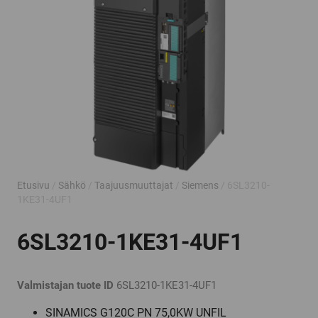
Etusivu
/
Sähkö
/
Taajuusmuuttajat
/
Siemens
/ 6SL3210-
1KE31-4UF1
6SL3210-1KE31-4UF1
Valmistajan tuote ID
6SL3210-1KE31-4UF1
SINAMICS G120C PN 75,0KW UNFIL