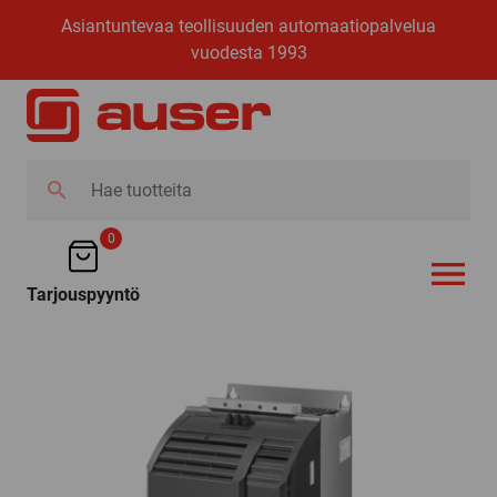
Asiantuntevaa teollisuuden automaatiopalvelua
vuodesta 1993
Hae
tuotteita
0
Tarjouspyyntö
AVAA VALI