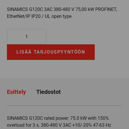
SINAMICS G120C 3AC 380-480 V 75,00 kW PROFINET,
EtherNet/IP IP20 / UL open type
6SL3210-
1KE31-
4UF1
LISÄÄ TARJOUSPYYNTÖÖN
määrä
Esittely
Tiedostot
SINAMICS G120C rated power: 75.0 kW with 150%
overload for 3 s. 380-480 V 3AC +10/-20% 47-63 Hz