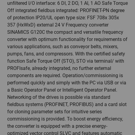
unfiltered I/O interface: 6 DI, 2 DO, 1 AI, 1 AO Safe Torque
Off integrated fieldbus integrated: PROFINET-PN degree
of protection IP20/UL open type size: FSF 708x 305x
357 (HxWxD) external 24 V Frequency converter
SINAMICS G120C the compact and versatile frequency
converter with optimum functionality for requirements of
various applications, such as conveyor belts, mixers,
pumps, fans, and compressors. With the certified safety
function Safe Torque Off (STO), STO via terminal/ with
PROFIsafe, already integrated, no further external
components are required. Operation/commissioning is
performed quickly and simply with the PC via USB or via
a Basic Operator Panel or Intelligent Operator Panel.
Networking of the drives is possible via standard
fieldbus systems (PROFINET, PROFIBUS) and a card slot
for cloning parameter sets for intuitive series
commissioning is provided. To boost energy efficiency,
the converter is equipped with a precise energy-
optimized vector control SLVC and features automatic