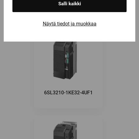
Salli kaikki
Näytä tiedot ja muokkaa
6SL3210-1KE32-4UF1