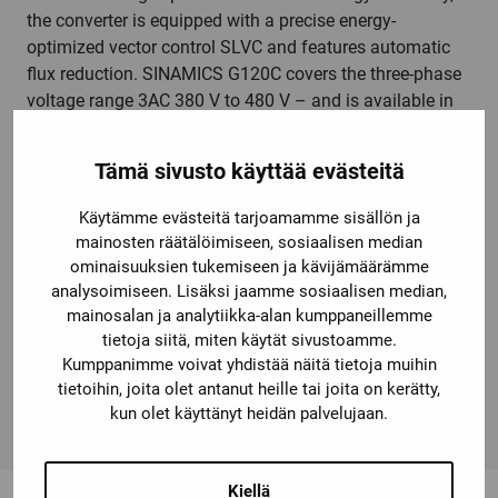
the converter is equipped with a precise energy-
optimized vector control SLVC and features automatic
flux reduction. SINAMICS G120C covers the three-phase
voltage range 3AC 380 V to 480 V – and is available in
seven frame sizes in a power range extending from 0.55
kW up to 132 kW. The SINAMICS G120C frequency
Tämä sivusto käyttää evästeitä
converter can be individually adapted to the user's
requirements with various options, such as local or
Käytämme evästeitä tarjoamamme sisällön ja
mobile operator panels, connecting cables, line filters,
mainosten räätälöimiseen, sosiaalisen median
braking resistors, line reactors, and further accessories.
ominaisuuksien tukemiseen ja kävijämäärämme
The variable-speed devices are an integral part of Totally
analysoimiseen. Lisäksi jaamme sosiaalisen median,
Integrated Automation (TIA) and work optimally together
mainosalan ja analytiikka-alan kumppaneillemme
tietoja siitä, miten käytät sivustoamme.
with SIMATIC controllers, for example. The SINAMICS
Kumppanimme voivat yhdistää näitä tietoja muihin
G120C all-rounder replaces the MICROMASTER 420
tietoihin, joita olet antanut heille tai joita on kerätty,
converter. SINAMICS – simply my drive.
kun olet käyttänyt heidän palvelujaan.
Kiellä