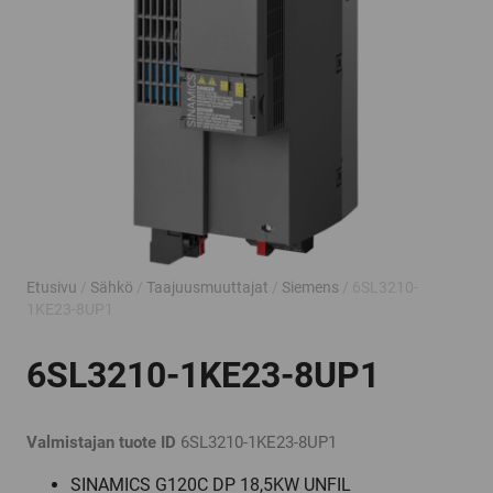
Etusivu
/
Sähkö
/
Taajuusmuuttajat
/
Siemens
/ 6SL3210-
1KE23-8UP1
6SL3210-1KE23-8UP1
Valmistajan tuote ID
6SL3210-1KE23-8UP1
SINAMICS G120C DP 18,5KW UNFIL