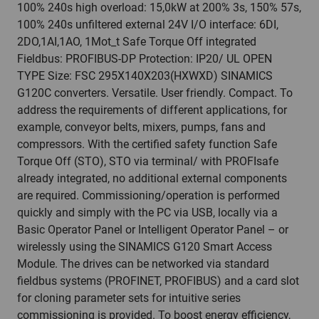
100% 240s high overload: 15,0kW at 200% 3s, 150% 57s,
100% 240s unfiltered external 24V I/O interface: 6DI,
2DO,1AI,1AO, 1Mot_t Safe Torque Off integrated
Fieldbus: PROFIBUS-DP Protection: IP20/ UL OPEN
TYPE Size: FSC 295X140X203(HXWXD) SINAMICS
G120C converters. Versatile. User friendly. Compact. To
address the requirements of different applications, for
example, conveyor belts, mixers, pumps, fans and
compressors. With the certified safety function Safe
Torque Off (STO), STO via terminal/ with PROFIsafe
already integrated, no additional external components
are required. Commissioning/operation is performed
quickly and simply with the PC via USB, locally via a
Basic Operator Panel or Intelligent Operator Panel – or
wirelessly using the SINAMICS G120 Smart Access
Module. The drives can be networked via standard
fieldbus systems (PROFINET, PROFIBUS) and a card slot
for cloning parameter sets for intuitive series
commissioning is provided. To boost energy efficiency,