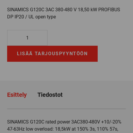
SINAMICS G120C 3AC 380-480 V 18,50 kW PROFIBUS
DP IP20 / UL open type
6SL3210-
1KE23-
8UP1
LISÄÄ TARJOUSPYYNTÖÖN
määrä
Esittely
Tiedostot
SINAMICS G120C rated power 3AC380-480V +10/-20%
47-63Hz low overload: 18,5kW at 150% 3s, 110% 57s,