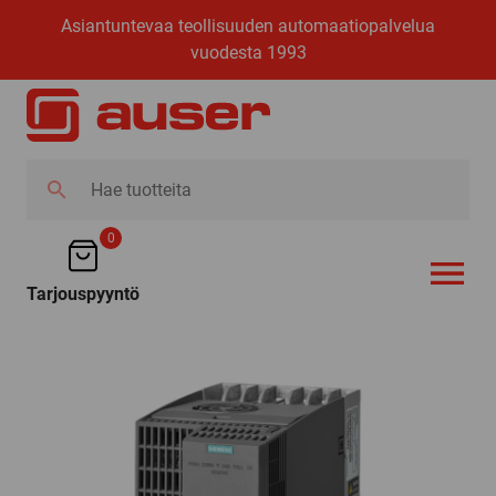
Asiantuntevaa teollisuuden automaatiopalvelua
vuodesta 1993
Hae
tuotteita
0
Tarjouspyyntö
AVAA VALI