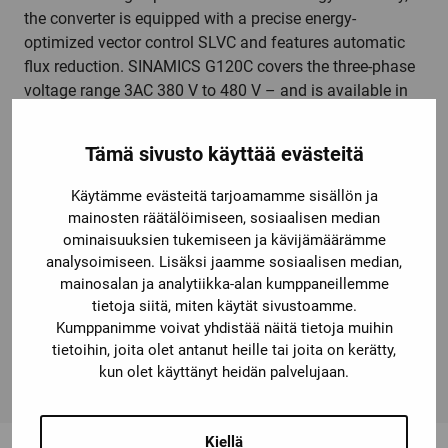
the converter is equipped with a precise energy-
optimized vector control SLVC and features automatic
flux reduction. SINAMICS G120C covers the three-phase
voltage range 3AC 380 V to 480 V – and is available in
seven frame sizes in a power range extending from 0.55
kW up to 132 kW. The SINAMICS G120C frequency
Tämä sivusto käyttää evästeitä
converter can be individually adapted to the user's
requirements with various options, such as local or
Käytämme evästeitä tarjoamamme sisällön ja
mobile operator panels, connecting cables, line filters,
mainosten räätälöimiseen, sosiaalisen median
braking resistors, line reactors, and further accessories.
ominaisuuksien tukemiseen ja kävijämäärämme
The variable-speed devices are an integral part of Totally
analysoimiseen. Lisäksi jaamme sosiaalisen median,
Integrated Automation (TIA) and work optimally together
mainosalan ja analytiikka-alan kumppaneillemme
tietoja siitä, miten käytät sivustoamme.
with SIMATIC controllers, for example. The SINAMICS
Kumppanimme voivat yhdistää näitä tietoja muihin
G120C all-rounder replaces the MICROMASTER 420
tietoihin, joita olet antanut heille tai joita on kerätty,
converter. SINAMICS – simply my drive.
kun olet käyttänyt heidän palvelujaan.
Kiellä