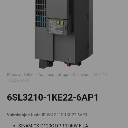
Etusivu
/
Sähkö
/
Taajuusmuuttajat
/
Siemens
/ 6SL3210-
1KE22-6AP1
6SL3210-1KE22-6AP1
Valmistajan tuote ID
6SL3210-1KE22-6AP1
SINAMICS G120C DP 11,0KW FILA