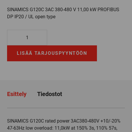
SINAMICS G120C 3AC 380-480 V 11,00 kW PROFIBUS
DP IP20 / UL open type
6SL3210-
1KE22-
6AP1
LISÄÄ TARJOUSPYYNTÖÖN
määrä
Esittely
Tiedostot
SINAMICS G120C rated power 3AC380-480V +10/-20%
47-63Hz low overload: 11,0kW at 150% 3s, 110% 57s,