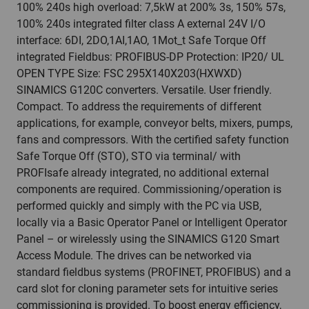
100% 240s high overload: 7,5kW at 200% 3s, 150% 57s,
100% 240s integrated filter class A external 24V I/O
interface: 6DI, 2DO,1AI,1AO, 1Mot_t Safe Torque Off
integrated Fieldbus: PROFIBUS-DP Protection: IP20/ UL
OPEN TYPE Size: FSC 295X140X203(HXWXD)
SINAMICS G120C converters. Versatile. User friendly.
Compact. To address the requirements of different
applications, for example, conveyor belts, mixers, pumps,
fans and compressors. With the certified safety function
Safe Torque Off (STO), STO via terminal/ with
PROFIsafe already integrated, no additional external
components are required. Commissioning/operation is
performed quickly and simply with the PC via USB,
locally via a Basic Operator Panel or Intelligent Operator
Panel – or wirelessly using the SINAMICS G120 Smart
Access Module. The drives can be networked via
standard fieldbus systems (PROFINET, PROFIBUS) and a
card slot for cloning parameter sets for intuitive series
commissioning is provided. To boost energy efficiency,