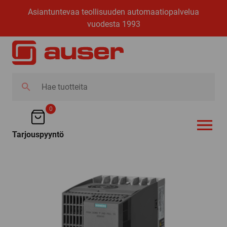
Asiantuntevaa teollisuuden automaatiopalvelua
vuodesta 1993
Hae
tuotteita
0
Tarjouspyyntö
AVAA VALI