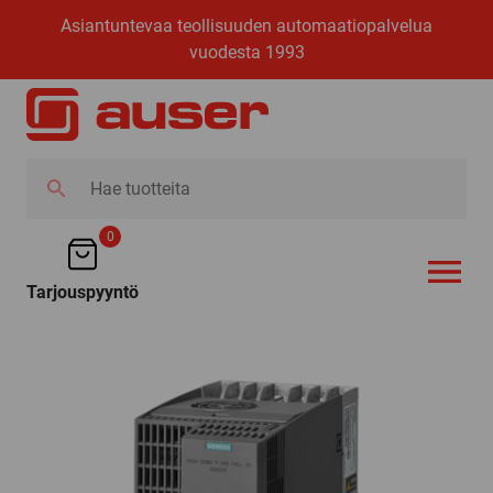
Asiantuntevaa teollisuuden automaatiopalvelua
vuodesta 1993
Hae
tuotteita
0
Tarjouspyyntö
AVAA VALI