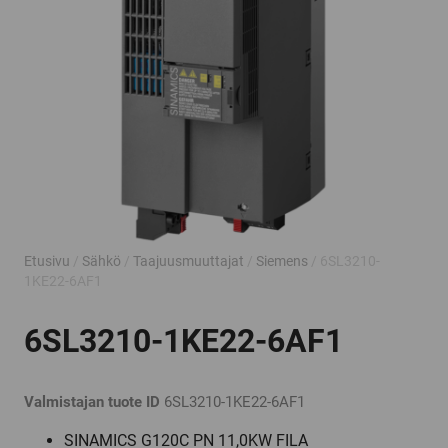
Etusivu
/
Sähkö
/
Taajuusmuuttajat
/
Siemens
/ 6SL3210-
1KE22-6AF1
6SL3210-1KE22-6AF1
Valmistajan tuote ID
6SL3210-1KE22-6AF1
SINAMICS G120C PN 11,0KW FILA