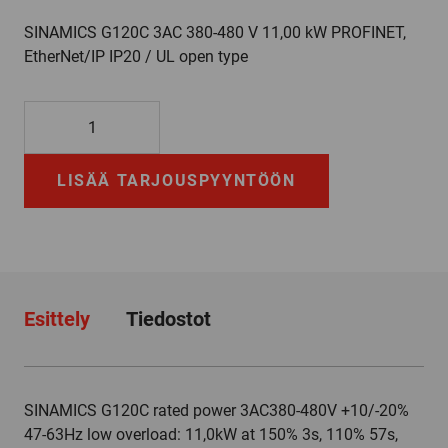
SINAMICS G120C 3AC 380-480 V 11,00 kW PROFINET,
EtherNet/IP IP20 / UL open type
6SL3210-
1KE22-
6AF1
LISÄÄ TARJOUSPYYNTÖÖN
määrä
Esittely
Tiedostot
SINAMICS G120C rated power 3AC380-480V +10/-20%
47-63Hz low overload: 11,0kW at 150% 3s, 110% 57s,