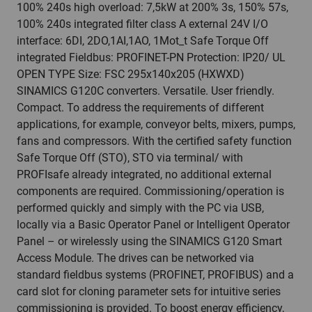
100% 240s high overload: 7,5kW at 200% 3s, 150% 57s,
100% 240s integrated filter class A external 24V I/O
interface: 6DI, 2DO,1AI,1AO, 1Mot_t Safe Torque Off
integrated Fieldbus: PROFINET-PN Protection: IP20/ UL
OPEN TYPE Size: FSC 295x140x205 (HXWXD)
SINAMICS G120C converters. Versatile. User friendly.
Compact. To address the requirements of different
applications, for example, conveyor belts, mixers, pumps,
fans and compressors. With the certified safety function
Safe Torque Off (STO), STO via terminal/ with
PROFIsafe already integrated, no additional external
components are required. Commissioning/operation is
performed quickly and simply with the PC via USB,
locally via a Basic Operator Panel or Intelligent Operator
Panel – or wirelessly using the SINAMICS G120 Smart
Access Module. The drives can be networked via
standard fieldbus systems (PROFINET, PROFIBUS) and a
card slot for cloning parameter sets for intuitive series
commissioning is provided. To boost energy efficiency,