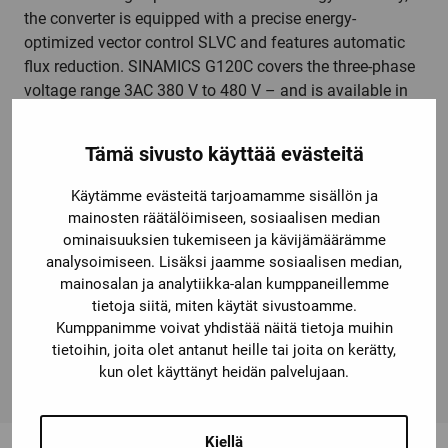
the converter is equipped with a precise energy-
optimized vector control SLVC and features automatic
flux reduction. SINAMICS G120C covers the three-phase
voltage range 3AC 380 V to 480 V – and is available in
seven frame sizes in a power range extending from 0.55
kW up to 132 kW. The SINAMICS G120C frequency
Tämä sivusto käyttää evästeitä
converter can be individually adapted to the user's
requirements with various options, such as local or
Käytämme evästeitä tarjoamamme sisällön ja
mobile operator panels, connecting cables, line filters,
mainosten räätälöimiseen, sosiaalisen median
braking resistors, line reactors, and further accessories.
ominaisuuksien tukemiseen ja kävijämäärämme
The variable-speed devices are an integral part of Totally
analysoimiseen. Lisäksi jaamme sosiaalisen median,
Integrated Automation (TIA) and work optimally together
mainosalan ja analytiikka-alan kumppaneillemme
tietoja siitä, miten käytät sivustoamme.
with SIMATIC controllers, for example. The SINAMICS
Kumppanimme voivat yhdistää näitä tietoja muihin
G120C all-rounder replaces the MICROMASTER 420
tietoihin, joita olet antanut heille tai joita on kerätty,
converter. SINAMICS – simply my drive.
kun olet käyttänyt heidän palvelujaan.
Kiellä