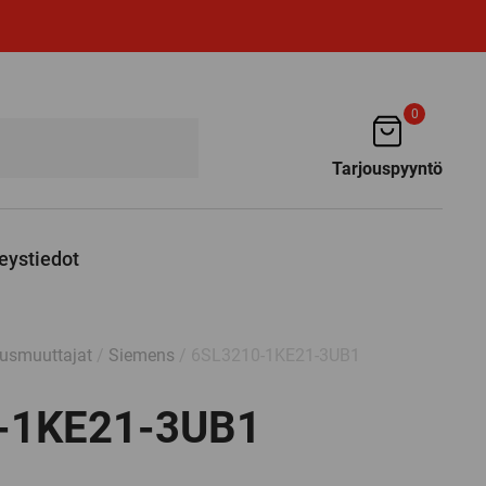
0
Tarjouspyyntö
eystiedot
usmuuttajat
/
Siemens
/ 6SL3210-1KE21-3UB1
-1KE21-3UB1