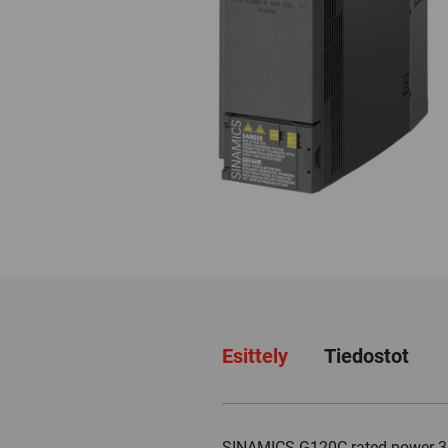
Esittely
Tiedostot
SINAMICS G120C rated power 3A