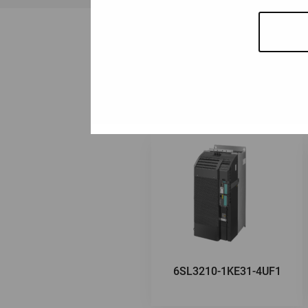
6SL3210-1KE31-4UF1