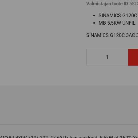
Valmistajan tuote ID
6SL
SINAMICS G120C
MB 5,5KW UNFIL
SINAMICS G120C 3AC 3
6SL3210-
1KE21-
3UB1
määrä
C380-480V +10/-20% 47-63Hz low overload: 5,5kW at 150% 3s