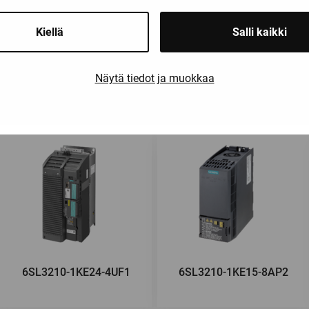
Kiellä
Salli kaikki
Saatat olla kiinnostunut myös näist
Näytä tiedot ja muokkaa
6SL3210-1KE24-4UF1
6SL3210-1KE15-8AP2