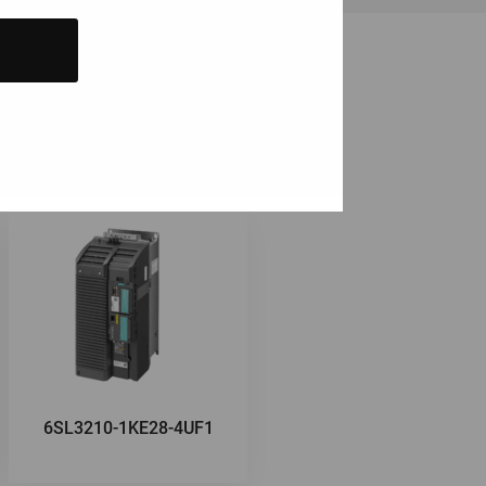
ä
6SL3210-1KE28-4UF1