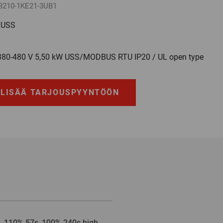
3210-1KE21-3UB1
 USS
80-480 V 5,50 kW USS/MODBUS RTU IP20 / UL open type
LISÄÄ TARJOUSPYYNTÖÖN
, 110% 57s, 100% 240s high