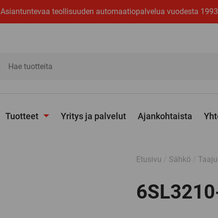
Asiantuntevaa teollisuuden automaatiopalvelua vuodesta 1993
ita
Tuotteet
Yritys ja palvelut
Ajankohtaista
Yht
Avaa
alavalikko
Etusivu
/
Sähkö
/
Taaju
6SL3210