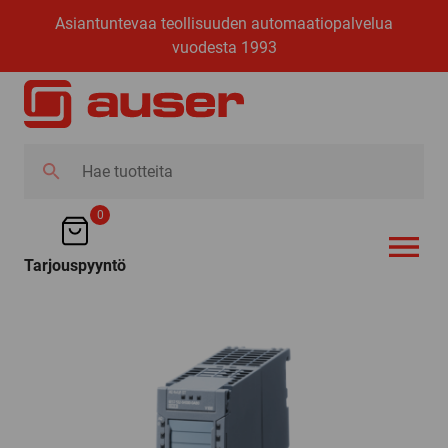
Asiantuntevaa teollisuuden automaatiopalvelua
vuodesta 1993
Hae
tuotteita
0
Tarjouspyyntö
AVAA VALI