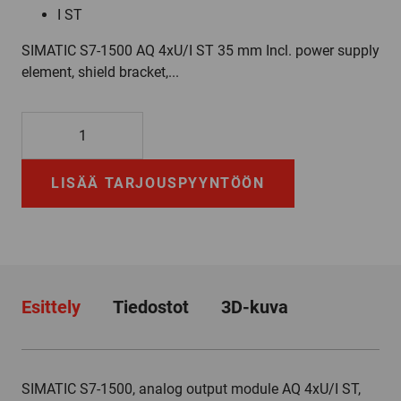
I ST
SIMATIC S7-1500 AQ 4xU/I ST 35 mm Incl. power supply
element, shield bracket,...
6ES7532-
5HD00-
0AB0
LISÄÄ TARJOUSPYYNTÖÖN
määrä
Esittely
Tiedostot
3D-kuva
SIMATIC S7-1500, analog output module AQ 4xU/I ST,