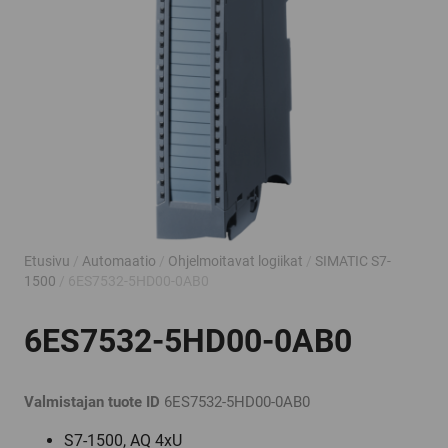
Etusivu
/
Automaatio
/
Ohjelmoitavat logiikat
/
SIMATIC S7-
1500
/ 6ES7532-5HD00-0AB0
6ES7532-5HD00-0AB0
Valmistajan tuote ID
6ES7532-5HD00-0AB0
S7-1500, AQ 4xU