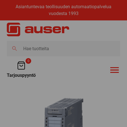
Asiantuntevaa teollisuuden automaatiopalvelua
vuodesta 1993
Hae
tuotteita
0
Tarjouspyyntö
AVAA VALI