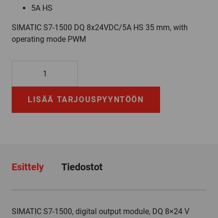
5A HS
SIMATIC S7-1500 DQ 8x24VDC/5A HS 35 mm, with
operating mode PWM
6ES7522-
5BF00-
0AB0
LISÄÄ TARJOUSPYYNTÖÖN
määrä
Esittely
Tiedostot
SIMATIC S7-1500, digital output module, DQ 8×24 V