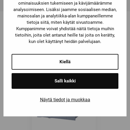
ominaisuuksien tukemiseen ja kävijämäärämme
analysoimiseen. Lisäksi jaamme sosiaalisen median,
mainosalan ja analytiikka-alan kumppaneillemme
tietoja siitä, miten käytät sivustoamme.
Kumppanimme voivat yhdistää näitä tietoja muihin
Saatat olla kiinnostunut myös
tietoihin, joita olet antanut heille tai joita on kerätty,
kun olet käyttänyt heidän palvelujaan.
näistä
Kiellä
Salli kaikki
Näytä tiedot ja muokkaa