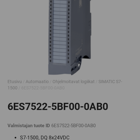
Etusivu
/
Automaatio
/
Ohjelmoitavat logiikat
/
SIMATIC S7-
1500
/ 6ES7522-5BF00-0AB0
6ES7522-5BF00-0AB0
Valmistajan tuote ID
6ES7522-5BF00-0AB0
S7-1500, DQ 8x24VDC