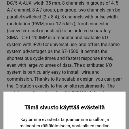
DC/5 A AUX, width 35 mm, 8 channels in groups of 4, 5
A / channel, 8 A / group, per group, two channels can be
parallel-switched (2 x 8 A), 8 channels with pulse width
modulation (PWM; max 12.5 kHz), front connector
(screw terminal or push-in) to be ordered separately
SIMATIC ET 200MP is a modular and scalable I/O
system with IP20 for universal use, and offers the same
system advantages as the S7-1500. It permits the
shortest bus cycle times and fastest response times,
even with large volumes of data. The distributed I/O
system is particularly easy to install, wire, and
commission. Thanks to its scalable design, you can gear
the IO station exactly to the on-site requirements. The
scalable configuration of an ET 200MP station is
ensured by the wide range of signal modules. A large
Tämä sivusto käyttää evästeitä
number of digital and analog input and output modules
are available. This ensures the universal applicability of
Käytämme evästeitä tarjoamamme sisällön ja
the system.
mainosten räätälöimiseen, sosiaalisen median