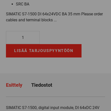
SRC BA
SIMATIC S7-1500 DI 64x24VDC BA 35 mm Please order
cables and terminal blocks ...
6ES7521-
1BP00-
0AA0
LISÄÄ TARJOUSPYYNTÖÖN
määrä
Esittely
Tiedostot
SIMATIC S7-1500, digital input module, DI 64xDC 24V