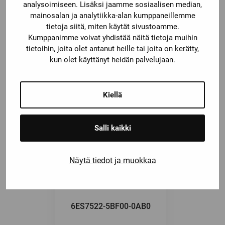
analysoimiseen. Lisäksi jaamme sosiaalisen median,
mainosalan ja analytiikka-alan kumppaneillemme
tietoja siitä, miten käytät sivustoamme.
Saatat olla kiinnostunut myös
Kumppanimme voivat yhdistää näitä tietoja muihin
tietoihin, joita olet antanut heille tai joita on kerätty,
näistä
kun olet käyttänyt heidän palvelujaan.
Kiellä
Salli kaikki
Näytä tiedot ja muokkaa
6ES7522-5BF00-0AB0