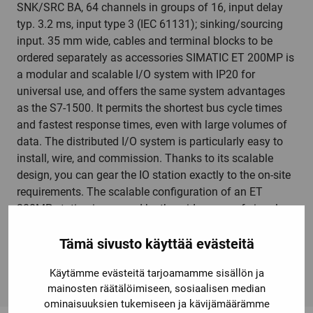
SNK/SRC BA, 64 channels in groups of 16, input delay
typ. 3.2 ms, input type 3 (IEC 61131); sinking/sourcing
input. 35 mm wide, cables and terminal blocks to be
ordered separately as accessories SIMATIC ET 200MP is
a modular and scalable I/O system with IP20 for
universal use, and offers the same system advantages
as the S7-1500. It permits the shortest bus cycle times
and fastest response times, even with large volumes of
data. The distributed I/O system is particularly easy to
install, wire, and commission. Thanks to its scalable
design, you can gear the IO station exactly to the on-site
requirements. The scalable configuration of an ET
200MP station is ensured by the wide range of signal
modules. A large number of digital and analog input and
Tämä sivusto käyttää evästeitä
output modules are available. This ensures the universal
applicability of the system.
Käytämme evästeitä tarjoamamme sisällön ja
mainosten räätälöimiseen, sosiaalisen median
ominaisuuksien tukemiseen ja kävijämäärämme