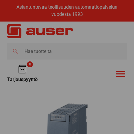
Asiantuntevaa teollisuuden automaatiopalvelua
vuodesta 1993
Hae
tuotteita
0
Tarjouspyyntö
AVAA VALI