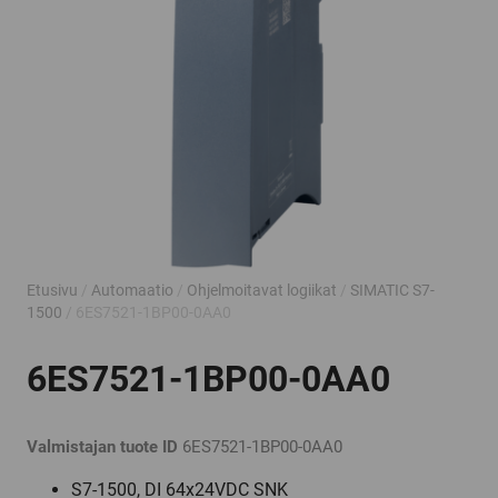
Etusivu
/
Automaatio
/
Ohjelmoitavat logiikat
/
SIMATIC S7-
1500
/ 6ES7521-1BP00-0AA0
6ES7521-1BP00-0AA0
Valmistajan tuote ID
6ES7521-1BP00-0AA0
S7-1500, DI 64x24VDC SNK