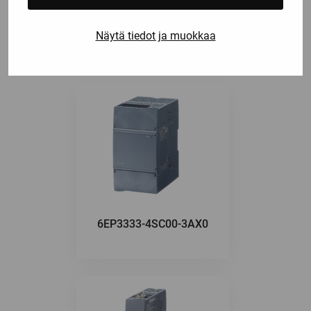
näistä
Näytä tiedot ja muokkaa
6EP3333-4SC00-3AX0