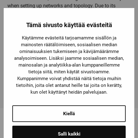
when setting up networks and topology. Due to its
compact design, the fields of application for the S7-1200
are very varied and extend from simple packaging
Tämä sivusto käyttää evästeitä
machines and heating systems to its use as a
subordinate control system in larger plants. Compact
Käytämme evästeitä tarjoamamme sisällön ja
design, modular structure and integrated IOs help to
mainosten räätälöimiseen, sosiaalisen median
save space in the control cabinet. The STEP 7
ominaisuuksien tukemiseen ja kävijämäärämme
configuration software is integrated into the TIA Portal
analysoimiseen. Lisäksi jaamme sosiaalisen median,
and can therefore rely on shared data storage, a uniform
mainosalan ja analytiikka-alan kumppaneillemme
tietoja siitä, miten käytät sivustoamme.
operating concept and integrated communications
Kumppanimme voivat yhdistää näitä tietoja muihin
services for all components of a system. This means
tietoihin, joita olet antanut heille tai joita on kerätty,
lower configuration effort and faster commissioning.
kun olet käyttänyt heidän palvelujaan.
Kiellä
Saatat olla kiinnostunut myös
Salli kaikki