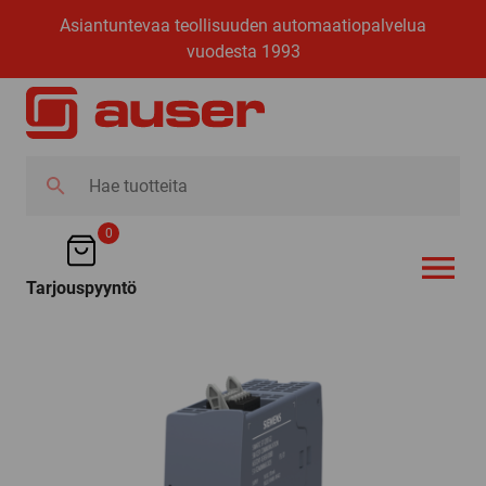
Asiantuntevaa teollisuuden automaatiopalvelua
vuodesta 1993
Hae
tuotteita
0
Tarjouspyyntö
AVAA VALI