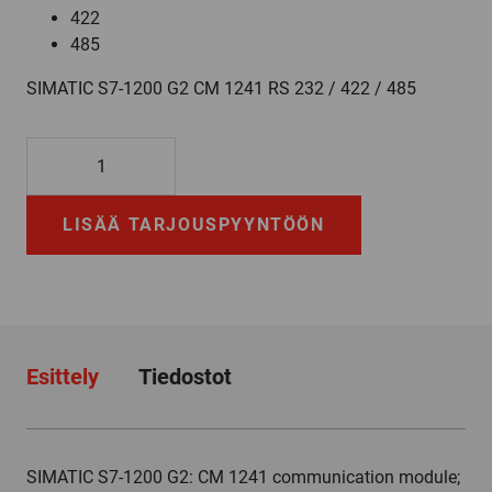
422
485
SIMATIC S7-1200 G2 CM 1241 RS 232 / 422 / 485
6ES7241-
1EA50-
0XB0
LISÄÄ TARJOUSPYYNTÖÖN
määrä
Esittely
Tiedostot
SIMATIC S7-1200 G2: CM 1241 communication module;