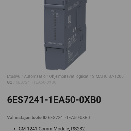
Etusivu
/
Automaatio
/
Ohjelmoitavat logiikat
/
SIMATIC S7-1200
G2
/ 6ES7241-1EA50-0XB0
6ES7241-1EA50-0XB0
Valmistajan tuote ID
6ES7241-1EA50-0XB0
CM 1241 Comm Module, RS232