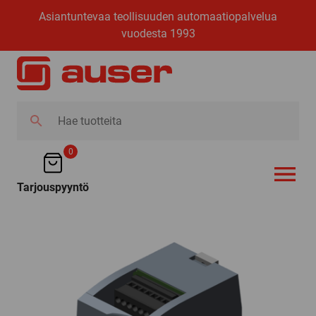
Asiantuntevaa teollisuuden automaatiopalvelua
vuodesta 1993
Hae
tuotteita
0
Tarjouspyyntö
AVAA VALI