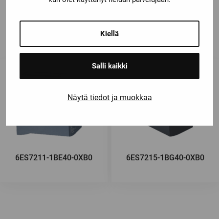
6ES7212-1HE40-0XB0
Kiellä
Salli kaikki
Näytä tiedot ja muokkaa
6ES7211-1BE40-0XB0
6ES7215-1BG40-0XB0