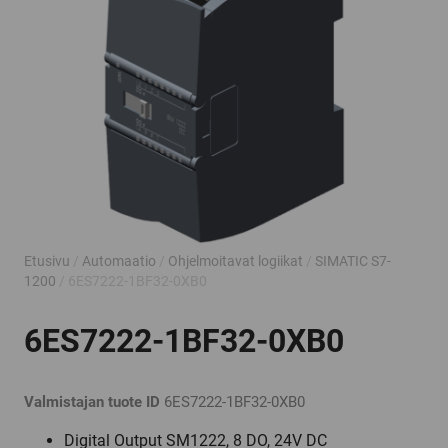
Etusivu
/
Automaatio
/
Ohjelmoitavat logiikat
/
SIMATIC S7-
1200
/ 6ES7222-1BF32-0XB0
6ES7222-1BF32-0XB0
Valmistajan tuote ID
6ES7222-1BF32-0XB0
Digital Output SM1222, 8 DO, 24V DC