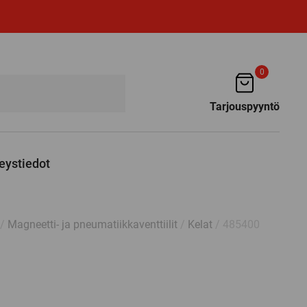
0
Tarjouspyyntö
eystiedot
/
Magneetti- ja pneumatiikkaventtiilit
/
Kelat
/ 485400