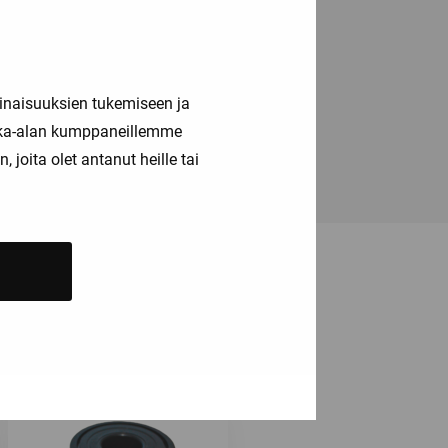
inaisuuksien tukemiseen ja
kka-alan kumppaneillemme
joita olet antanut heille tai
ä