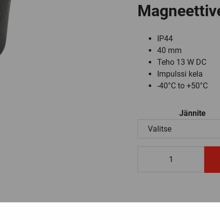
Magneettiven
IP44
40 mm
Teho 13 W DC
Impulssi kela
-40°C to +50°C
Jännite
485400
määrä