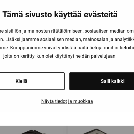
Tämä sivusto käyttää evästeitä
sisällön ja mainosten räätälöimiseen, sosiaalisen median om
. Lisäksi jaamme sosiaalisen median, mainosalan ja analytii
amme. Kumppanimme voivat yhdistää näitä tietoja muihin tietoihin, 
joita on kerätty, kun olet käyttänyt heidän palvelujaan.
Kiellä
Salli kaikki
Saatat olla kiinnostunut myös näist
Näytä tiedot ja muokkaa