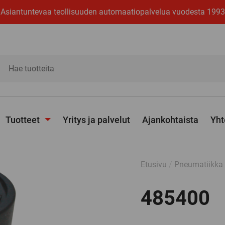
Asiantuntevaa teollisuuden automaatiopalvelua vuodesta 1993
ita
Tuotteet
Yritys ja palvelut
Ajankohtaista
Yht
Avaa
alavalikko
Etusivu
/
Pneumatiikka
485400