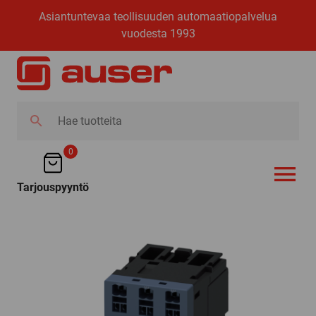
Asiantuntevaa teollisuuden automaatiopalvelua
vuodesta 1993
Hae
tuotteita
0
Tarjouspyyntö
AVAA VALI