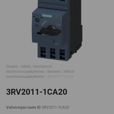
Etusivu
/
Sähkö
/
Kontaktorit,
moottorinsuojakytkimet
/
Siemens
/
SIRIUS
moottorinsuojakytkimet
/ 3RV2011-1CA20
3RV2011-1CA20
Valmistajan tuote ID
3RV2011-1CA20