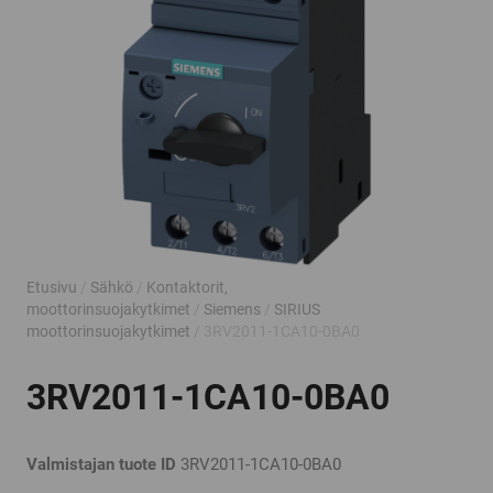
Etusivu
/
Sähkö
/
Kontaktorit,
moottorinsuojakytkimet
/
Siemens
/
SIRIUS
moottorinsuojakytkimet
/ 3RV2011-1CA10-0BA0
3RV2011-1CA10-0BA0
Valmistajan tuote ID
3RV2011-1CA10-0BA0