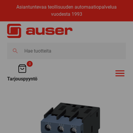
Asiantuntevaa teollisuuden automaatiopalvelua
vuodesta 1993
Hae
tuotteita
0
Tarjouspyyntö
AVAA VALI