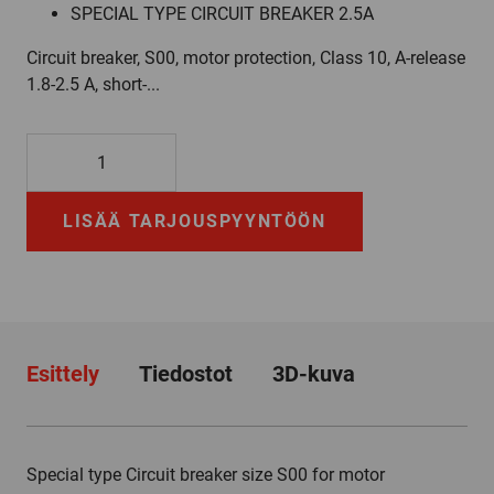
SPECIAL TYPE CIRCUIT BREAKER 2.5A
Circuit breaker, S00, motor protection, Class 10, A-release
1.8-2.5 A, short-...
3RV2011-
1CA10-
0BA0
LISÄÄ TARJOUSPYYNTÖÖN
määrä
Esittely
Tiedostot
3D-kuva
Special type Circuit breaker size S00 for motor