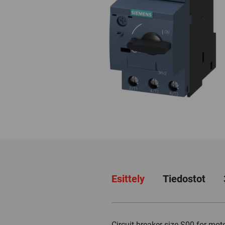
Esittely
Tiedostot
Circuit breaker size S00 for mo