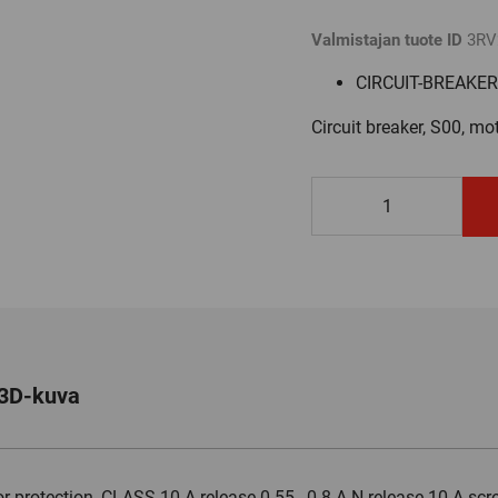
Valmistajan tuote ID
3RV
CIRCUIT-BREAKE
Circuit breaker, S00, mot
3RV2011-
0HA10
määrä
3D-kuva
tor protection, CLASS 10 A-release 0.55…0.8 A N-release 10 A sc