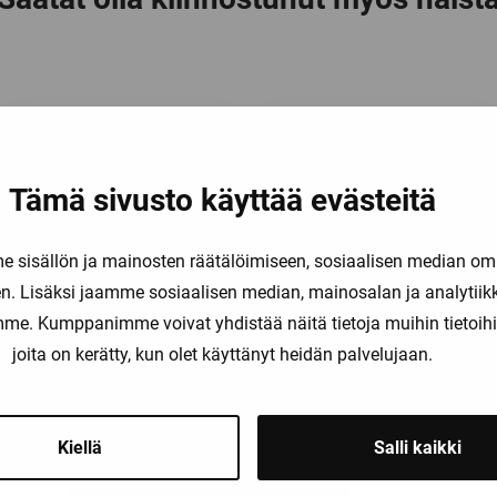
Tämä sivusto käyttää evästeitä
sisällön ja mainosten räätälöimiseen, sosiaalisen median om
. Lisäksi jaamme sosiaalisen median, mainosalan ja analytii
amme. Kumppanimme voivat yhdistää näitä tietoja muihin tietoihin, 
3RV2011-0DA20
3RV2011-0FA20
joita on kerätty, kun olet käyttänyt heidän palvelujaan.
Kiellä
Salli kaikki