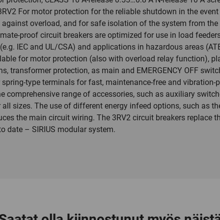
3RV2 For motor protection for the reliable shutdown in the event o
against overload, and for safe isolation of the system from the
mate-proof circuit breakers are optimized for use in load feeders
(e.g. IEC and UL/CSA) and applications in hazardous areas (ATE
able for motor protection (also with overload relay function), pla
ons, transformer protection, as main and EMERGENCY OFF switch
 spring-type terminals for fast, maintenance-free and vibration-
The comprehensive range of accessories, such as auxiliary switche
r all sizes. The use of different energy infeed options, such as
ces the main circuit wiring. The 3RV2 circuit breakers replace t
 to date – SIRIUS modular system.
Saatat olla kiinnostunut myös näist