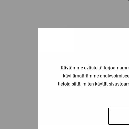
Käytämme evästeitä tarjoamamme 
kävijämäärämme analysoimiseen
tietoja siitä, miten käytät sivusto
3RV2011-0JA10