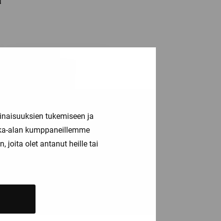
inaisuuksien tukemiseen ja
kka-alan kumppaneillemme
joita olet antanut heille tai
3RV2011-0GA10