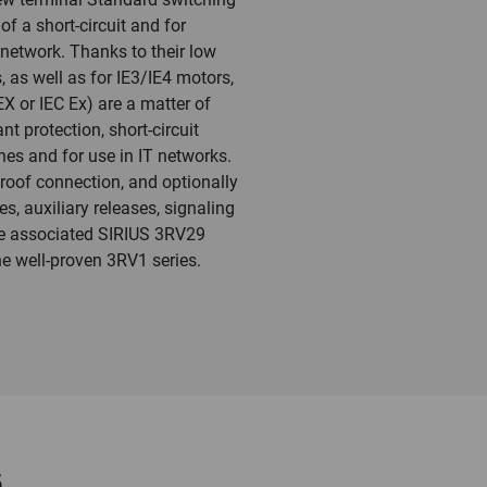
f a short-circuit and for
 network. Thanks to their low
, as well as for IE3/IE4 motors,
X or IEC Ex) are a matter of
nt protection, short-circuit
es and for use in IT networks.
proof connection, and optionally
s, auxiliary releases, signaling
 the associated SIRIUS 3RV29
he well-proven 3RV1 series.
ä