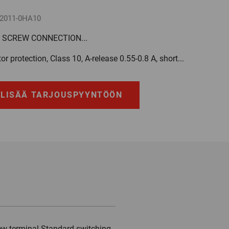
2011-0HA10
R SCREW CONNECTION...
or protection, Class 10, A-release 0.55-0.8 A, short...
LISÄÄ TARJOUSPYYNTÖÖN
rew terminal Standard switching