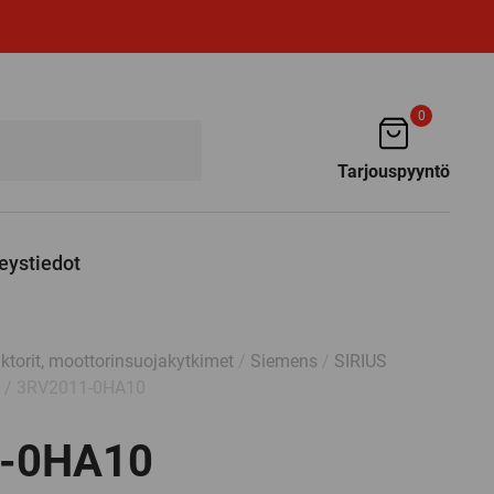
0
Tarjouspyyntö
eystiedot
ktorit, moottorinsuojakytkimet
/
Siemens
/
SIRIUS
/ 3RV2011-0HA10
-0HA10