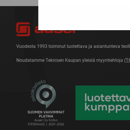
Vuodesta 1993 toiminut luotettava ja asiantunteva teoll
Noudatamme Teknisen Kaupan yleisiä myyntiehtoja
(T