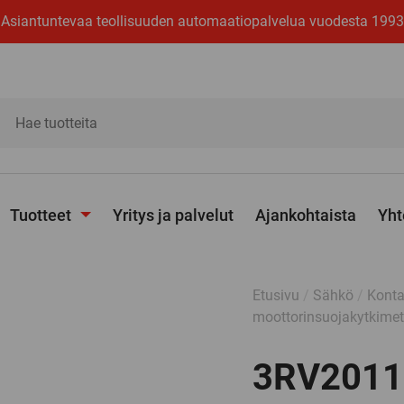
Asiantuntevaa teollisuuden automaatiopalvelua vuodesta 1993
ita
Tuotteet
Yritys ja palvelut
Ajankohtaista
Yht
Avaa
alavalikko
Etusivu
/
Sähkö
/
Konta
moottorinsuojakytkimet
3RV2011