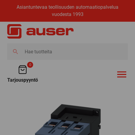
Asiantuntevaa teollisuuden automaatiopalvelua
vuodesta 1993
Hae
tuotteita
0
Tarjouspyyntö
AVAA VALI