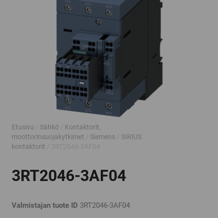
Etusivu
/
Sähkö
/
Kontaktorit,
moottorinsuojakytkimet
/
Siemens
/
SIRIUS
kontaktorit
/ 3RT2046-3AF04
3RT2046-3AF04
Valmistajan tuote ID
3RT2046-3AF04