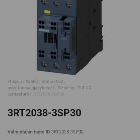
Etusivu
/
Sähkö
/
Kontaktorit,
moottorinsuojakytkimet
/
Siemens
/
SIRIUS
kontaktorit
/ 3RT2038-3SP30
3RT2038-3SP30
Valmistajan tuote ID
3RT2038-3SP30