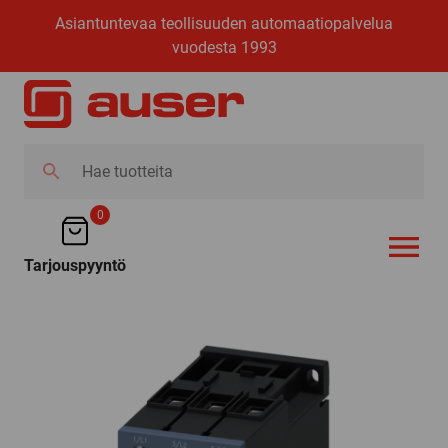
Asiantuntevaa teollisuuden automaatiopalvelua
vuodesta 1993
Hae
tuotteita
0
Tarjouspyyntö
AVAA VALI