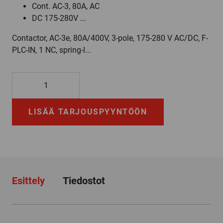
Cont. AC-3, 80A, AC
DC 175-280V ...
Contactor, AC-3e, 80A/400V, 3-pole, 175-280 V AC/DC, F-
PLC-IN, 1 NC, spring-l...
3RT2038-
3SP30
määrä
LISÄÄ TARJOUSPYYNTÖÖN
Esittely
Tiedostot