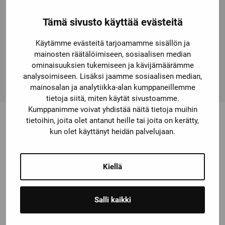
input. The devices can be connected in the main circuit
by means of rails or box terminals. A wide range of
Tämä sivusto käyttää evästeitä
accessories is available for these contactors, such as
Käytämme evästeitä tarjoamamme sisällön ja
wiring kits that considerably reduce wiring outlay,
mainosten räätälöimiseen, sosiaalisen median
auxiliary switches or terminal covers. Simple, efficient
ominaisuuksien tukemiseen ja kävijämäärämme
and always up to date – SIRIUS modular system.
analysoimiseen. Lisäksi jaamme sosiaalisen median,
mainosalan ja analytiikka-alan kumppaneillemme
tietoja siitä, miten käytät sivustoamme.
Kumppanimme voivat yhdistää näitä tietoja muihin
tietoihin, joita olet antanut heille tai joita on kerätty,
kun olet käyttänyt heidän palvelujaan.
Saatat olla kiinnostunut myös
näistä
Kiellä
Salli kaikki