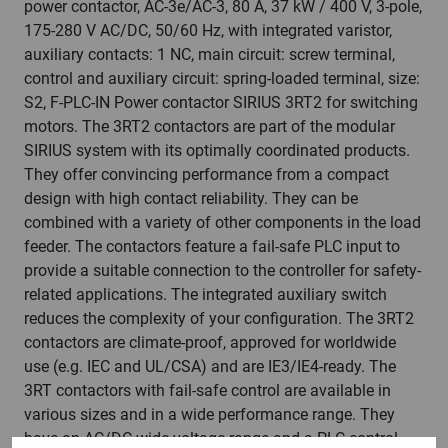
power contactor, AC-3e/AC-3, 80 A, 37 kW / 400 V, 3-pole,
175-280 V AC/DC, 50/60 Hz, with integrated varistor,
auxiliary contacts: 1 NC, main circuit: screw terminal,
control and auxiliary circuit: spring-loaded terminal, size:
S2, F-PLC-IN Power contactor SIRIUS 3RT2 for switching
motors. The 3RT2 contactors are part of the modular
SIRIUS system with its optimally coordinated products.
They offer convincing performance from a compact
design with high contact reliability. They can be
combined with a variety of other components in the load
feeder. The contactors feature a fail-safe PLC input to
provide a suitable connection to the controller for safety-
related applications. The integrated auxiliary switch
reduces the complexity of your configuration. The 3RT2
contactors are climate-proof, approved for worldwide
use (e.g. IEC and UL/CSA) and are IE3/IE4-ready. The
3RT contactors with fail-safe control are available in
various sizes and in a wide performance range. They
have an AC/DC wide voltage range and a PLC control